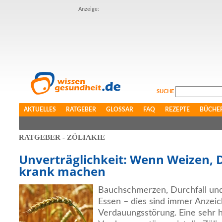
Anzeige:
SUCHE
AKTUELLES
RATGEBER
GLOSSAR
FAQ
REZEPTE
BÜCHE
RATGEBER - ZÖLIAKIE
Unverträglichkeit: Wenn Weizen, D
krank machen
Bauchschmerzen, Durchfall un
Essen – dies sind immer Anzeic
Verdauungsstörung. Eine sehr