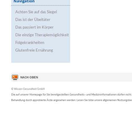
Navigation
Achten Sie auf das Siegel
Das ist der Übeltäter
Das passiert im Körper
Die einzige Therapiemöglichkeit
Folgekrankheiten
Glutenfreie Ernährung
© Wissen Gesundheit GmbH
Die auf unserer Homepage für Sie bereitgestellten Gesundheits– und Medizininformationen dürfen nicht al
Behandlung durch approbierte Ärzte angesehen werden. Lesen Sie bitte unsere allgemeinen Nutzungsb