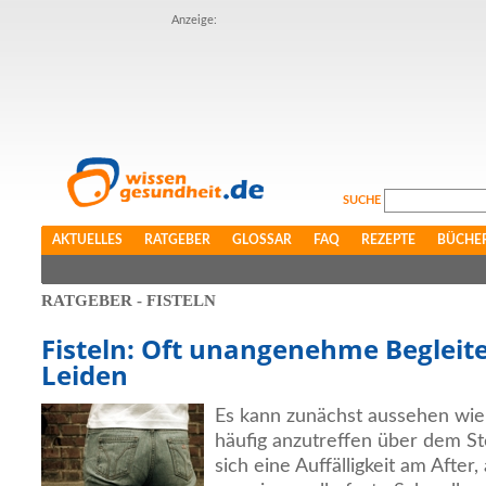
Anzeige:
SUCHE
AKTUELLES
RATGEBER
GLOSSAR
FAQ
REZEPTE
BÜCHE
RATGEBER - FISTELN
Fisteln: Oft unangenehme Begleite
Leiden
Es kann zunächst aussehen wie 
häufig anzutreffen über dem St
sich eine Auffälligkeit am After