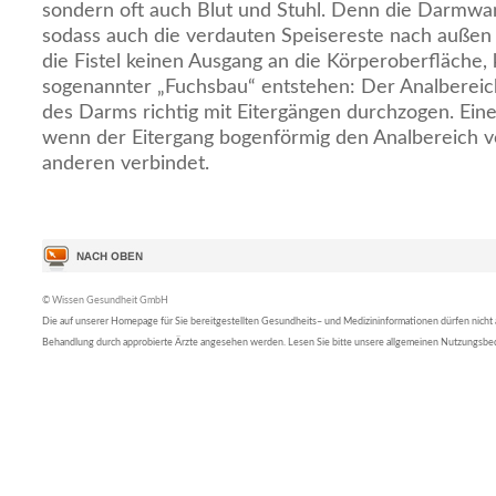
sondern oft auch Blut und Stuhl. Denn die Darmwan
sodass auch die verdauten Speisereste nach außen
die Fistel keinen Ausgang an die Körperoberfläche,
sogenannter „Fuchsbau“ entstehen: Der Analbereich
des Darms richtig mit Eitergängen durchzogen. Eine „
wenn der Eitergang bogenförmig den Analbereich vo
anderen verbindet.
© Wissen Gesundheit GmbH
Die auf unserer Homepage für Sie bereitgestellten Gesundheits– und Medizininformationen dürfen nicht al
Behandlung durch approbierte Ärzte angesehen werden. Lesen Sie bitte unsere allgemeinen Nutzungsb