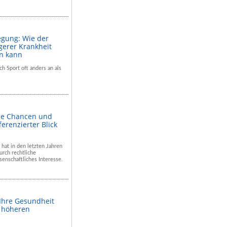
egung: Wie der
gerer Krankheit
en kann
ch Sport oft anders an als
he Chancen und
ferenzierter Blick
 hat in den letzten Jahren
rch rechtliche
enschaftliches Interesse.
 Ihre Gesundheit
m höheren