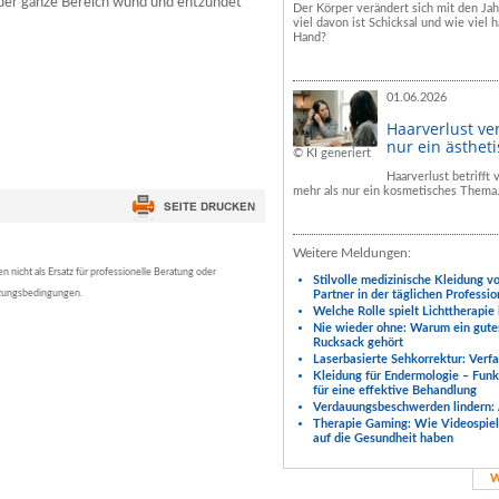
 der ganze Bereich wund und entzündet
Der Körper verändert sich mit den Ja
viel davon ist Schicksal und wie viel h
Hand?
01.06.2026
Haarverlust ve
nur ein ästhet
© KI generiert
Haarverlust betrifft
mehr als nur ein kosmetisches Thema
Weitere Meldungen:
nicht als Ersatz für professionelle Beratung oder
Stilvolle medizinische Kleidung v
tzungsbedingungen.
Partner in der täglichen Professio
Welche Rolle spielt Lichttherapie
Nie wieder ohne: Warum ein gute
Rucksack gehört
Laserbasierte Sehkorrektur: Verf
Kleidung für Endermologie – Fun
für eine effektive Behandlung
Verdauungsbeschwerden lindern: 
Therapie Gaming: Wie Videospiele
auf die Gesundheit haben
W