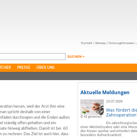
Kontakt
|
Sitemap
|
Nutzungshinweise
|
ÜCHER
PRESSE
ÜBER UNS
Aktuelle Meldungen
23.07.2026
eration herum, weil der Arzt ihm eine
Was fördert di
man spricht deshalb von einer
Zahnoperation
© KI generiert
ikonfäden durchzogen und die Enden außen
el ständig offen gehalten und ein
Ein zahnchirurgische
eines Weisheitszahns oder eine Wurze
ate hinweg abfließen. Damit ist bei 60
den Körper spürbar und erfordert dahe
zu rechnen. Das Ziel ist auch hier, dass
besondere Aufmerksamkeit.