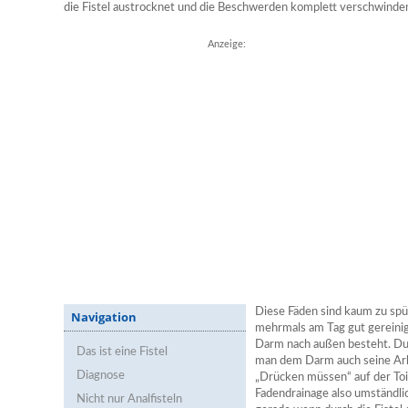
die Fistel austrocknet und die Beschwerden komplett verschwinde
Anzeige:
Diese Fäden sind kaum zu spü
Navigation
mehrmals am Tag gut gereinig
Darm nach außen besteht. Dur
Das ist eine Fistel
man dem Darm auch seine Arb
Diagnose
„Drücken müssen“ auf der To
Fadendrainage also umständlich
Nicht nur Analfisteln