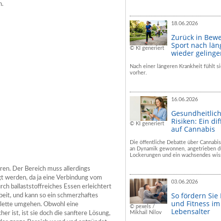
n.
18.06.2026
Zurück in Bew
Sport nach län
© KI generiert
wieder geling
Nach einer längeren Krankheit fühlt si
vorher.
16.06.2026
Gesundheitlic
Risiken: Ein dif
© KI generiert
auf Cannabis
Die öffentliche Debatte über Cannabis
an Dynamik gewonnen, angetrieben du
Lockerungen und ein wachsendes wiss
ren. Der Bereich muss allerdings
t werden, da ja eine Verbindung vom
03.06.2026
ch ballaststoffreiches Essen erleichtert
So fördern Sie
eit, und kann so ein schmerzhaftes
und Fitness i
ilette umgehen. Obwohl eine
© pexels /
Lebensalter
Mikhail Nilov
er ist, ist sie doch die sanftere Lösung,