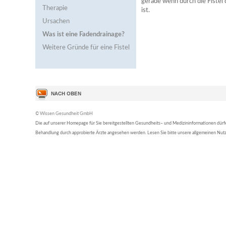
gerade wenn durch die Fistel
Therapie
ist.
Ursachen
Was ist eine Fadendrainage?
Weitere Gründe für eine Fistel
© Wissen Gesundheit GmbH
Die auf unserer Homepage für Sie bereitgestellten Gesundheits– und Medizininformationen dürfen 
Behandlung durch approbierte Ärzte angesehen werden. Lesen Sie bitte unsere allgemeinen Nu