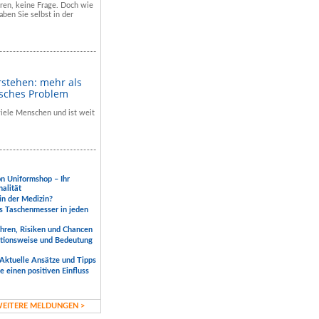
hren, keine Frage. Doch wie
aben Sie selbst in der
rstehen: mehr als
isches Problem
 viele Menschen und ist weit
.
on Uniformshop – Ihr
nalität
 in der Medizin?
s Taschenmesser in jeden
ahren, Risiken und Chancen
ktionsweise und Bedeutung
Aktuelle Ansätze und Tipps
 einen positiven Einfluss
EITERE MELDUNGEN >