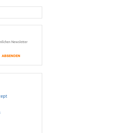
önlichen Newsletter
zept
s