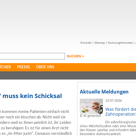
Kontakt
|
Sitemap
|
Nutzungshinweise
|
ÜCHER
PRESSE
ÜBER UNS
Aktuelle Meldungen
 muss kein Schicksal
23.07.2026
Was fördert di
och kommen meine Patienten einfach nicht
Zahnoperation
© KI generiert
ber noch ein bisschen ab. Nicht weil sie
Ein zahnchirurgische
ern weil es ihnen peinlich ist, ihr Leiden
eines Weisheitszahns oder eine Wurze
 zu beruhigen: Es ist für einen Arzt nicht
den Körper spürbar und erfordert dahe
es „im After juckt“. Genauso verständlich
besondere Aufmerksamkeit.