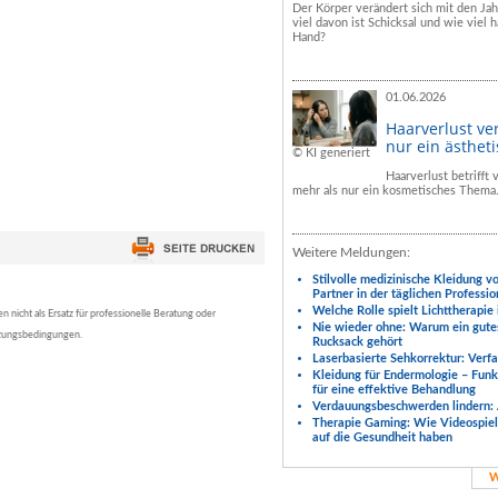
Der Körper verändert sich mit den Ja
viel davon ist Schicksal und wie viel h
Hand?
01.06.2026
Haarverlust ve
nur ein ästhet
© KI generiert
Haarverlust betrifft
mehr als nur ein kosmetisches Thema
Weitere Meldungen:
Stilvolle medizinische Kleidung v
Partner in der täglichen Professio
Welche Rolle spielt Lichttherapie
nicht als Ersatz für professionelle Beratung oder
Nie wieder ohne: Warum ein gute
tzungsbedingungen.
Rucksack gehört
Laserbasierte Sehkorrektur: Verf
Kleidung für Endermologie – Fun
für eine effektive Behandlung
Verdauungsbeschwerden lindern: 
Therapie Gaming: Wie Videospiele
auf die Gesundheit haben
W