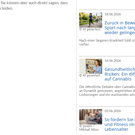
. Sie können aber auch direkt sagen, dass
 leiden.
18.06.2026
Zurück in Bew
Sport nach län
© KI generiert
wieder geling
Nach einer längeren Krankheit fühlt si
vorher.
16.06.2026
Gesundheitlic
Risiken: Ein dif
© KI generiert
auf Cannabis
Die öffentliche Debatte über Cannabis
an Dynamik gewonnen, angetrieben du
Lockerungen und ein wachsendes wiss
03.06.2026
So fördern Sie
und Fitness i
© pexels /
Lebensalter
Mikhail Nilov