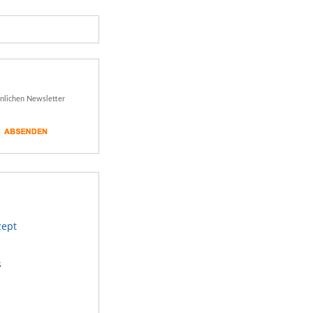
önlichen Newsletter
zept
s