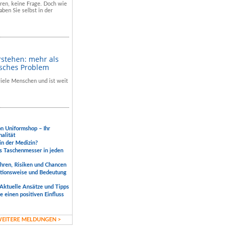
hren, keine Frage. Doch wie
aben Sie selbst in der
rstehen: mehr als
isches Problem
 viele Menschen und ist weit
.
on Uniformshop – Ihr
nalität
 in der Medizin?
s Taschenmesser in jeden
ahren, Risiken und Chancen
ktionsweise und Bedeutung
Aktuelle Ansätze und Tipps
 einen positiven Einfluss
EITERE MELDUNGEN >