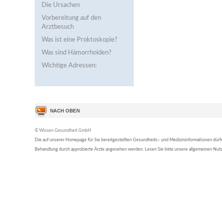
Die Ursachen
Vorbereitung auf den
Arztbesuch
Was ist eine Proktoskopie?
Was sind Hämorrhoiden?
Wichtige Adressen:
© Wissen Gesundheit GmbH
Die auf unserer Homepage für Sie bereitgestellten Gesundheits– und Medizininformationen dürfen 
Behandlung durch approbierte Ärzte angesehen werden. Lesen Sie bitte unsere allgemeinen Nu