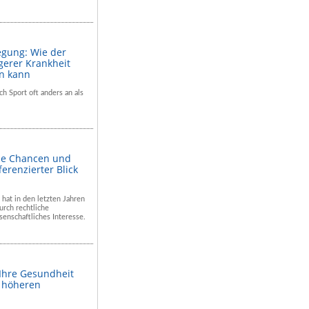
egung: Wie der
gerer Krankheit
en kann
ch Sport oft anders an als
he Chancen und
ferenzierter Blick
 hat in den letzten Jahren
rch rechtliche
enschaftliches Interesse.
 Ihre Gesundheit
m höheren