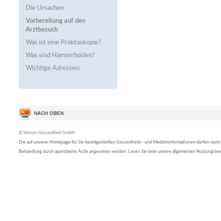
Die Ursachen
Vorbereitung auf den
Arztbesuch
Was ist eine Proktoskopie?
Was sind Hämorrhoiden?
Wichtige Adressen:
© Wissen Gesundheit GmbH
Die auf unserer Homepage für Sie bereitgestellten Gesundheits– und Medizininformationen dürfen nicht al
Behandlung durch approbierte Ärzte angesehen werden. Lesen Sie bitte unsere allgemeinen Nutzungsb