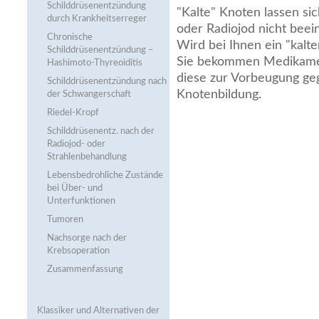
Schilddrüsenentzündung
"Kalte" Knoten lassen s
durch Krankheitserreger
oder Radiojod nicht beein
Chronische
Wird bei Ihnen ein "kalt
Schilddrüsenentzündung –
Sie bekommen Medikamen
Hashimoto-Thyreoiditis
diese zur Vorbeugung ge
Schilddrüsenentzündung nach
Knotenbildung.
der Schwangerschaft
Riedel-Kropf
Schilddrüsenentz. nach der
Radiojod- oder
Strahlenbehandlung
Lebensbedrohliche Zustände
bei Über- und
Unterfunktionen
Tumoren
Nachsorge nach der
Krebsoperation
Zusammenfassung
Klassiker und Alternativen der