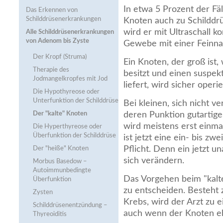
In etwa 5 Prozent der Fäl
Das Erkennen von
Schilddrüsenerkrankungen
Knoten auch zu Schilddr
wird er mit Ultraschall ko
Alle Schilddrüsenerkrankungen
von Adenom bis Zyste
Gewebe mit einer Feinna
Der Kropf (Struma)
Ein Knoten, der groß ist
Therapie des
besitzt und einen suspe
Jodmangelkropfes mit Jod
liefert, wird sicher operie
Die Hypothyreose oder
Unterfunktion der Schilddrüse
Bei kleinen, sich nicht 
Der "kalte" Knoten
deren Punktion gutartige
wird meistens erst einma
Die Hyperthyreose oder
Überfunktion der Schilddrüse
ist jetzt eine ein- bis zw
Pflicht. Denn ein jetzt u
Der "heiße" Knoten
sich verändern.
Morbus Basedow –
Autoimmunbedingte
Das Vorgehen beim "kalte
Überfunktion
zu entscheiden. Besteht z
Zysten
Krebs, wird der Arzt zu 
Schilddrüsenentzündung –
auch wenn der Knoten ehe
Thyreoiditis