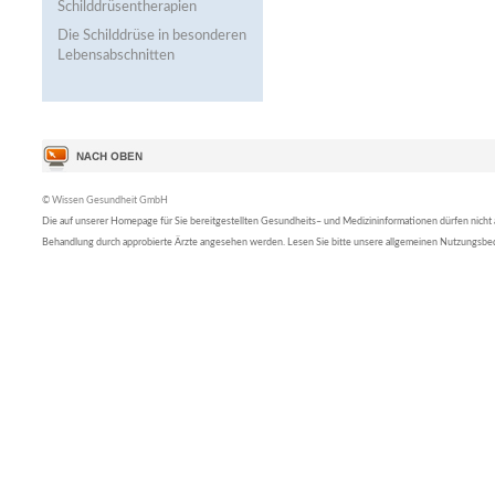
Schilddrüsentherapien
Die Schilddrüse in besonderen
Lebensabschnitten
© Wissen Gesundheit GmbH
Die auf unserer Homepage für Sie bereitgestellten Gesundheits– und Medizininformationen dürfen nicht al
Behandlung durch approbierte Ärzte angesehen werden. Lesen Sie bitte unsere allgemeinen Nutzungsb