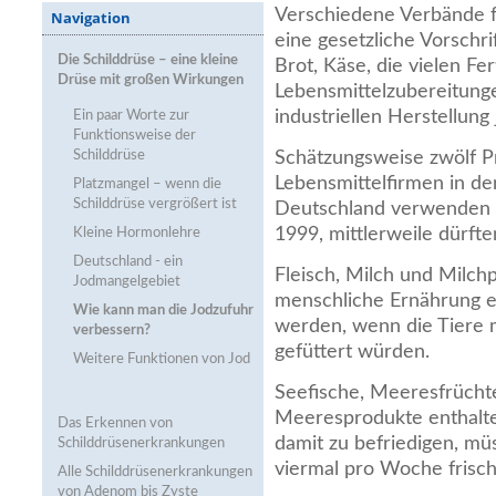
Verschiedene Verbände f
Navigation
eine gesetzliche Vorschri
Die Schilddrüse – eine kleine
Brot, Käse, die vielen Fe
Drüse mit großen Wirkungen
Lebensmittelzubereitunge
industriellen Herstellun
Ein paar Worte zur
Funktionsweise der
Schilddrüse
Schätzungsweise zwölf P
Lebensmittelfirmen in de
Platzmangel – wenn die
Schilddrüse vergrößert ist
Deutschland verwenden fr
1999, mittlerweile dürfte
Kleine Hormonlehre
Deutschland - ein
Fleisch, Milch und Milch
Jodmangelgebiet
menschliche Ernährung e
Wie kann man die Jodzufuhr
werden, wenn die Tiere m
verbessern?
gefüttert würden.
Weitere Funktionen von Jod
Seefische, Meeresfrüchte
Meeresprodukte enthalt
Das Erkennen von
damit zu befriedigen, mü
Schilddrüsenerkrankungen
viermal pro Woche frisc
Alle Schilddrüsenerkrankungen
von Adenom bis Zyste