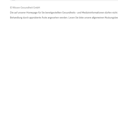
© Wissen Gesundheit GmbH
Die auf unserer Homepage für Sie bereitgestellten Gesundheits– und Medizininformationen dürfen nicht al
Behandlung durch approbierte Ärzte angesehen werden. Lesen Sie bitte unsere allgemeinen Nutzungsb