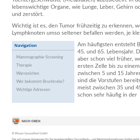
lebenswichtige Organe, wie Lunge, Leber, Gehirn od
und zerstört.
Wichtig ist es, den Tumor frühzeitig zu erkennen, w
Lymphknoten umso seltener befallen werden, je klei
Am häufigsten entsteht 
Navigation
45. und 65. Lebensjahr. 
Mammographie-Screening
aber schon viel früher, w
Therapie
ersten Zelle bis zu ein
zwischen 5 und 15 Jahren
Warnzeichen
sind die Vorstufen bereit
Wer bekommt Brustkrebs?
meist zwischen 35 und 
Wichtige Adressen
schon sehr häufig in der
© Wissen Gesundheit GmbH
Die auf unserer Homepage für Sie bereitgestellten Gesundheits– und Medizininformationen dürfen nicht al