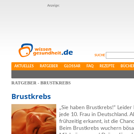
Anzeige:
SUCHE
AKTUELLES
RATGEBER
GLOSSAR
FAQ
REZEPTE
BÜCHE
RATGEBER - BRUSTKREBS
Brustkrebs
„Sie haben Brustkrebs!“ Leider
jede 10. Frau in Deutschland. A
frühzeitig erkannt, ist die Chan
Beim Brustkrebs wuchern bösar