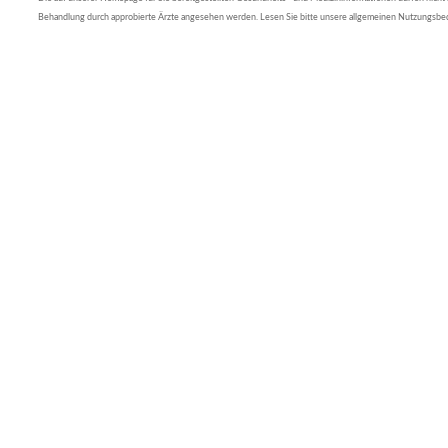
Behandlung durch approbierte Ärzte angesehen werden. Lesen Sie bitte unsere allgemeinen Nutzungsb