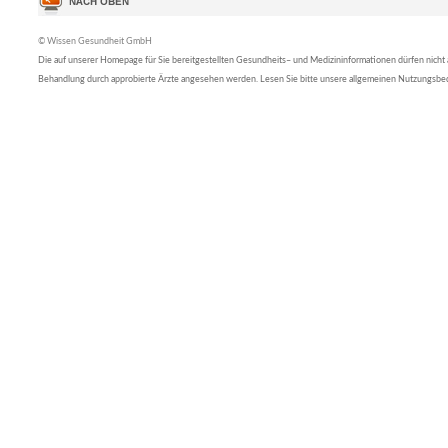
© Wissen Gesundheit GmbH
Die auf unserer Homepage für Sie bereitgestellten Gesundheits– und Medizininformationen dürfen nicht al
Behandlung durch approbierte Ärzte angesehen werden. Lesen Sie bitte unsere allgemeinen Nutzungsb