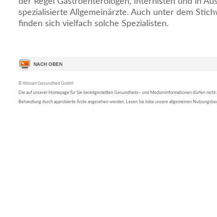
der Regel Gastroenterologen, Internisten und in A
spezialisierte Allgemeinärzte. Auch unter dem Sti
finden sich vielfach solche Spezialisten.
© Wissen Gesundheit GmbH
Die auf unserer Homepage für Sie bereitgestellten Gesundheits– und Medizininformationen dürfen nicht al
Behandlung durch approbierte Ärzte angesehen werden. Lesen Sie bitte unsere allgemeinen Nutzungsb