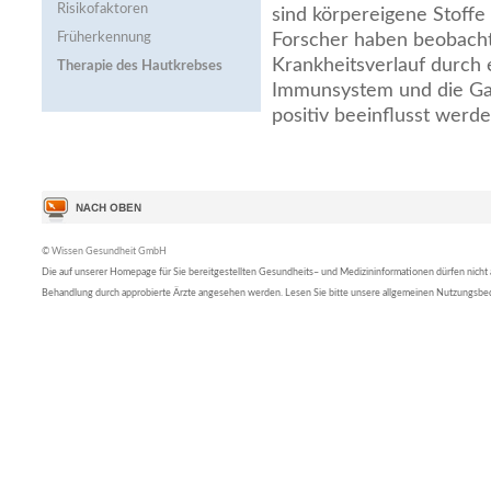
Risikofaktoren
sind körpereigene Stoff
Früherkennung
Forscher haben beobacht
Krankheitsverlauf durch 
Therapie des Hautkrebses
Immunsystem und die Ga
positiv beeinflusst werd
© Wissen Gesundheit GmbH
Die auf unserer Homepage für Sie bereitgestellten Gesundheits– und Medizininformationen dürfen nicht al
Behandlung durch approbierte Ärzte angesehen werden. Lesen Sie bitte unsere allgemeinen Nutzungsb