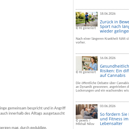
18.06.2026
Zurück in Bew
Sport nach län
© KI generiert
wieder geling
Nach einer längeren Krankheit fühlt si
vorher.
16.06.2026
Gesundheitlic
Risiken: Ein dif
© KI generiert
auf Cannabis
Die öffentliche Debatte über Cannabis
an Dynamik gewonnen, angetrieben du
Lockerungen und ein wachsendes wiss
03.06.2026
 Dinge gemeinsam bespricht und in Angriff
So fördern Sie
uch innerhalb des Alltags ausgetauscht
und Fitness i
© pexels /
Lebensalter
Mikhail Nilov
rbergen mag, durch geduldige,