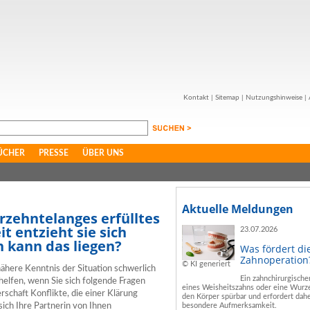
Kontakt
|
Sitemap
|
Nutzungshinweise
|
ÜCHER
PRESSE
ÜBER UNS
Aktuelle Meldungen
hrzehntelanges erfülltes
t entzieht sie sich
23.07.2026
n kann das liegen?
Was fördert di
Zahnoperation
© KI generiert
 nähere Kenntnis der Situation schwerlich
Ein zahnchirurgische
helfen, wenn Sie sich folgende Fragen
eines Weisheitszahns oder eine Wurze
erschaft Konflikte, die einer Klärung
den Körper spürbar und erfordert dahe
sich Ihre Partnerin von Ihnen
besondere Aufmerksamkeit.