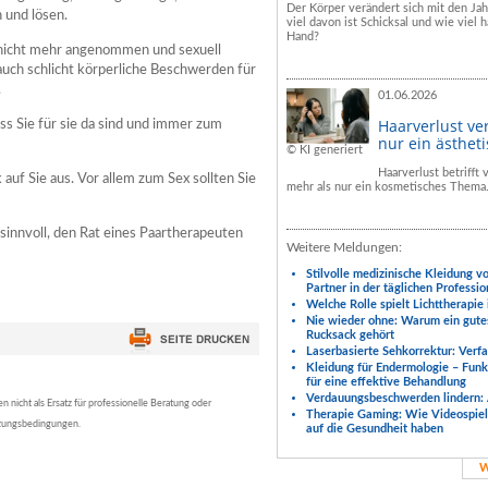
Der Körper verändert sich mit den Ja
 und lösen.
viel davon ist Schicksal und wie viel h
Hand?
au nicht mehr angenommen und sexuell
r auch schlicht körperliche Beschwerden für
.
01.06.2026
Haarverlust ve
dass Sie für sie da sind und immer zum
nur ein ästhet
© KI generiert
Haarverlust betrifft
auf Sie aus. Vor allem zum Sex sollten Sie
mehr als nur ein kosmetisches Thema
sinnvoll, den Rat eines Paartherapeuten
Weitere Meldungen:
Stilvolle medizinische Kleidung v
Partner in der täglichen Professio
Welche Rolle spielt Lichttherapie
Nie wieder ohne: Warum ein gute
Rucksack gehört
Laserbasierte Sehkorrektur: Verf
Kleidung für Endermologie – Fun
für eine effektive Behandlung
Verdauungsbeschwerden lindern: 
nicht als Ersatz für professionelle Beratung oder
Therapie Gaming: Wie Videospiele
tzungsbedingungen.
auf die Gesundheit haben
W