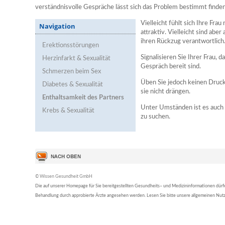
verständnisvolle Gespräche lässt sich das Problem bestimmt finden
Vielleicht fühlt sich Ihre Fr
Navigation
attraktiv. Vielleicht sind abe
ihren Rückzug verantwortlich
Erektionsstörungen
Signalisieren Sie Ihrer Frau, 
Herzinfarkt & Sexualität
Gespräch bereit sind.
Schmerzen beim Sex
Üben Sie jedoch keinen Druck 
Diabetes & Sexualität
sie nicht drängen.
Enthaltsamkeit des Partners
Unter Umständen ist es auch 
Krebs & Sexualität
zu suchen.
© Wissen Gesundheit GmbH
Die auf unserer Homepage für Sie bereitgestellten Gesundheits– und Medizininformationen dürfen 
Behandlung durch approbierte Ärzte angesehen werden. Lesen Sie bitte unsere allgemeinen Nu