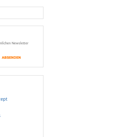
önlichen Newsletter
zept
s