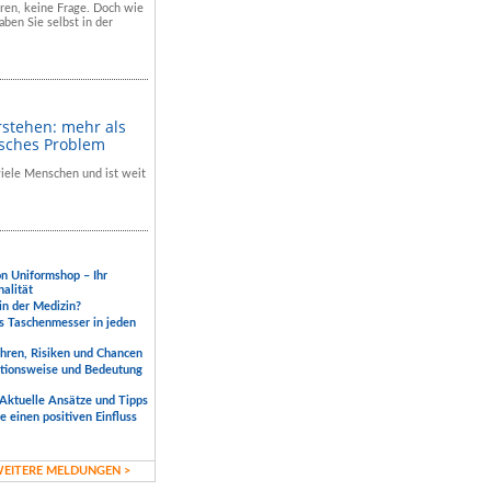
hren, keine Frage. Doch wie
aben Sie selbst in der
rstehen: mehr als
isches Problem
 viele Menschen und ist weit
.
on Uniformshop – Ihr
nalität
 in der Medizin?
s Taschenmesser in jeden
ahren, Risiken und Chancen
ktionsweise und Bedeutung
Aktuelle Ansätze und Tipps
 einen positiven Einfluss
EITERE MELDUNGEN >