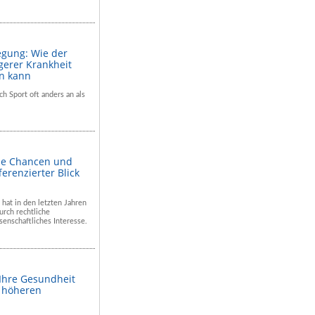
egung: Wie der
gerer Krankheit
en kann
ch Sport oft anders an als
he Chancen und
ferenzierter Blick
 hat in den letzten Jahren
rch rechtliche
enschaftliches Interesse.
 Ihre Gesundheit
m höheren