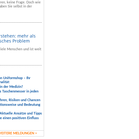
hren, keine Frage. Doch wie
aben Sie selbst in der
rstehen: mehr als
isches Problem
 viele Menschen und ist weit
.
on Uniformshop – Ihr
nalität
 in der Medizin?
s Taschenmesser in jeden
ahren, Risiken und Chancen
ktionsweise und Bedeutung
Aktuelle Ansätze und Tipps
 einen positiven Einfluss
EITERE MELDUNGEN >