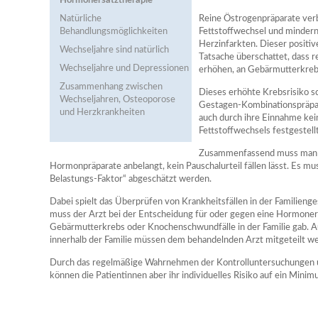
Hormonersatztherapie
Natürliche
Reine Östrogenpräparate ve
Behandlungsmöglichkeiten
Fettstoffwechsel und minder
Herzinfarkten. Dieser positi
Wechseljahre sind natürlich
Tatsache überschattet, dass r
Wechseljahre und Depressionen
erhöhen, an Gebärmutterkreb
Zusammenhang zwischen
Dieses erhöhte Krebsrisiko sc
Wechseljahren, Osteoporose
Gestagen-Kombinationspräpara
und Herzkrankheiten
auch durch ihre Einnahme kei
Fettstoffwechsels festgestell
Zusammenfassend muss man al
Hormonpräparate anbelangt, kein Pauschalurteil fällen lässt. Es mu
Belastungs-Faktor“ abgeschätzt werden.
Dabei spielt das Überprüfen von Krankheitsfällen in der Familienges
muss der Arzt bei der Entscheidung für oder gegen eine Hormoner
Gebärmutterkrebs oder Knochenschwundfälle in der Familie gab. A
innerhalb der Familie müssen dem behandelnden Arzt mitgeteilt w
Durch das regelmäßige Wahrnehmen der Kontrolluntersuchungen 
können die Patientinnen aber ihr individuelles Risiko auf ein Mini