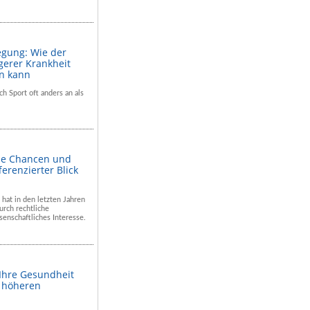
egung: Wie der
gerer Krankheit
en kann
ch Sport oft anders an als
he Chancen und
ferenzierter Blick
 hat in den letzten Jahren
rch rechtliche
enschaftliches Interesse.
 Ihre Gesundheit
m höheren