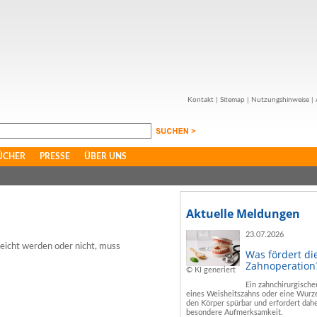
Kontakt
|
Sitemap
|
Nutzungshinweise
|
ÜCHER
PRESSE
ÜBER UNS
Aktuelle Meldungen
23.07.2026
reicht werden oder nicht, muss
Was fördert di
Zahnoperation
© KI generiert
Ein zahnchirurgische
eines Weisheitszahns oder eine Wurze
den Körper spürbar und erfordert dahe
besondere Aufmerksamkeit.