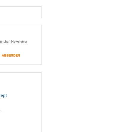
önlichen Newsletter
zept
s