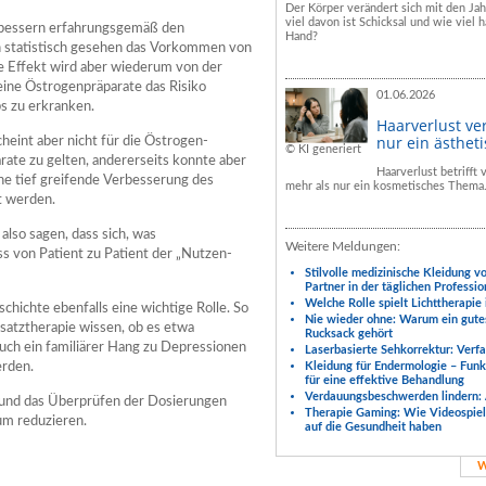
Der Körper verändert sich mit den Ja
viel davon ist Schicksal und wie viel h
rbessern erfahrungsgemäß den
Hand?
n statistisch gesehen das Vorkommen von
ve Effekt wird aber wiederum von der
eine Östrogenpräparate das Risiko
01.06.2026
s zu erkranken.
Haarverlust ve
nur ein ästhet
heint aber nicht für die Östrogen-
© KI generiert
te zu gelten, andererseits konnte aber
Haarverlust betrifft
ne tief greifende Verbesserung des
mehr als nur ein kosmetisches Thema
t werden.
so sagen, dass sich, was
Weitere Meldungen:
ss von Patient zu Patient der „Nutzen-
Stilvolle medizinische Kleidung v
Partner in der täglichen Professio
Welche Rolle spielt Lichttherapie
chichte ebenfalls eine wichtige Rolle. So
Nie wieder ohne: Warum ein gute
satztherapie wissen, ob es etwa
Rucksack gehört
uch ein familiärer Hang zu Depressionen
Laserbasierte Sehkorrektur: Verf
erden.
Kleidung für Endermologie – Fun
für eine effektive Behandlung
Verdauungsbeschwerden lindern: 
und das Überprüfen der Dosierungen
Therapie Gaming: Wie Videospiele
mum reduzieren.
auf die Gesundheit haben
W