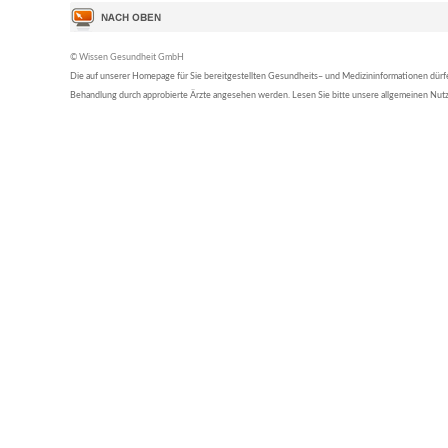
© Wissen Gesundheit GmbH
Die auf unserer Homepage für Sie bereitgestellten Gesundheits– und Medizininformationen dürfen 
Behandlung durch approbierte Ärzte angesehen werden. Lesen Sie bitte unsere allgemeinen Nu