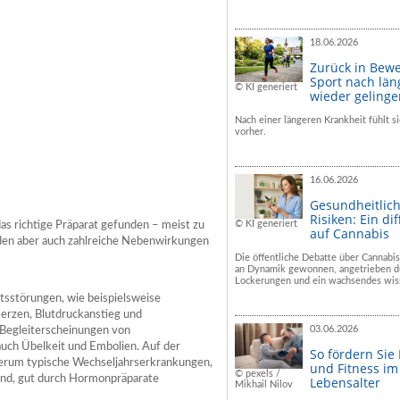
18.06.2026
Zurück in Bew
Sport nach län
© KI generiert
wieder geling
Nach einer längeren Krankheit fühlt si
vorher.
16.06.2026
Gesundheitlic
Risiken: Ein dif
© KI generiert
as richtige Präparat gefunden – meist zu
auf Cannabis
den aber auch zahlreiche Nebenwirkungen
Die öffentliche Debatte über Cannabis
an Dynamik gewonnen, angetrieben du
Lockerungen und ein wachsendes wiss
eitsstörungen, wie beispielsweise
rzen, Blutdruckanstieg und
03.06.2026
Begleiterscheinungen von
uch Übelkeit und Embolien. Auf der
So fördern Sie
erum typische Wechseljahrserkrankungen,
und Fitness i
© pexels /
d, gut durch Hormonpräparate
Lebensalter
Mikhail Nilov