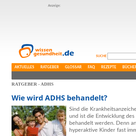
Anzeige:
SUCHE
AKTUELLES
RATGEBER
GLOSSAR
FAQ
REZEPTE
BÜCHE
RATGEBER - ADHS
Wie wird ADHS behandelt?
Sind die Krankheitsanzeic
und ist die Entwicklung des
behandelt werden. Denn a
hyperaktive Kinder fast imme