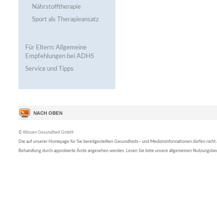
Nährstofftherapie
Sport als Therapieansatz
Für Eltern: Allgemeine
Empfehlungen bei ADHS
Service und Tipps
© Wissen Gesundheit GmbH
Die auf unserer Homepage für Sie bereitgestellten Gesundheits– und Medizininformationen dürfen nicht al
Behandlung durch approbierte Ärzte angesehen werden. Lesen Sie bitte unsere allgemeinen Nutzungsb