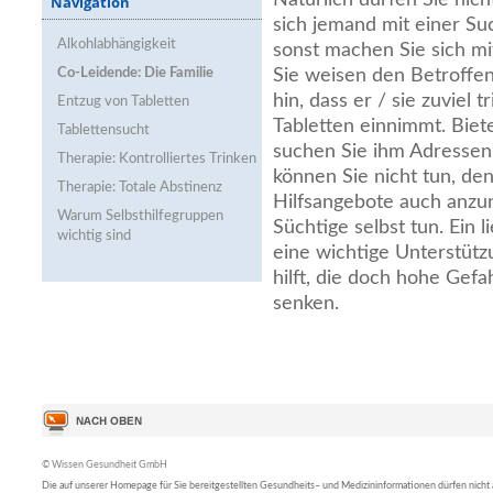
Navigation
sich jemand mit einer Suc
Alkohlabhängigkeit
sonst machen Sie sich mit
Co-Leidende: Die Familie
Sie weisen den Betroffe
hin, dass er / sie zuviel t
Entzug von Tabletten
Tabletten einnimmt. Biet
Tablettensucht
suchen Sie ihm Adresse
Therapie: Kontrolliertes Trinken
können Sie nicht tun, den
Therapie: Totale Abstinenz
Hilfsangebote auch anz
Warum Selbsthilfegruppen
Süchtige selbst tun. Ein l
wichtig sind
eine wichtige Unterstütz
hilft, die doch hohe Gefah
senken.
© Wissen Gesundheit GmbH
Die auf unserer Homepage für Sie bereitgestellten Gesundheits– und Medizininformationen dürfen nicht al