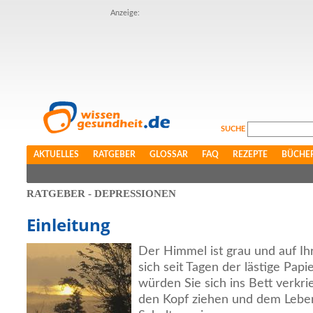
Anzeige:
SUCHE
AKTUELLES
RATGEBER
GLOSSAR
FAQ
REZEPTE
BÜCHE
RATGEBER - DEPRESSIONEN
Einleitung
Der Himmel ist grau und auf Ih
sich seit Tagen der lästige Pap
würden Sie sich ins Bett verkr
den Kopf ziehen und dem Leben 