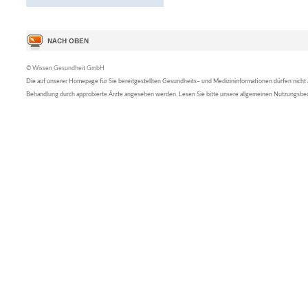
© Wissen Gesundheit GmbH
Die auf unserer Homepage für Sie bereitgestellten Gesundheits– und Medizininformationen dürfen nicht al
Behandlung durch approbierte Ärzte angesehen werden. Lesen Sie bitte unsere allgemeinen Nutzungsb