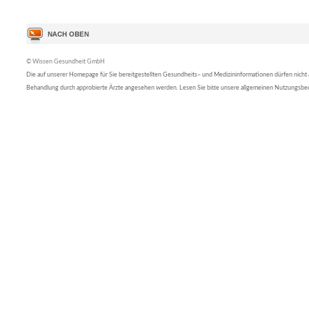
© Wissen Gesundheit GmbH
Die auf unserer Homepage für Sie bereitgestellten Gesundheits– und Medizininformationen dürfen nicht al
Behandlung durch approbierte Ärzte angesehen werden. Lesen Sie bitte unsere allgemeinen Nutzungsb