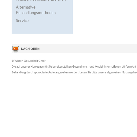
Alternative
Behandlungsmethoden
Service
© Wissen Gesundheit GmbH
Die auf unserer Homepage für Sie bereitgestellten Gesundheits– und Medizininformationen dürfen nicht al
Behandlung durch approbierte Ärzte angesehen werden. Lesen Sie bitte unsere allgemeinen Nutzungsb