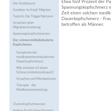
Etwa fünf Prozent der Pa
Der Arztbesuch
Spannungskopfschmerz en
Gewitter im Kopf: Migräne
Zeit einen solchen medi
Typisch: Die Triggerfaktoren
Dauerkopfschmerz - Fraue
Ursachen einer
betroffen als Männer.
Migräneerkrankung
Spannungskopfschmerzen
Der schmerzmittel­induzierte
Kopfschmerz
Symptome bei
medikamenten­induziertem
Dauerkopfschmerz
Wie erkenne ich einen
Schmerzmittel­missbrauch?
Ursachen und Mechanismen
Therapie - der
Medikamentenentzug
Clusterkopfschmerzen
Andere Kopfschmerzformen