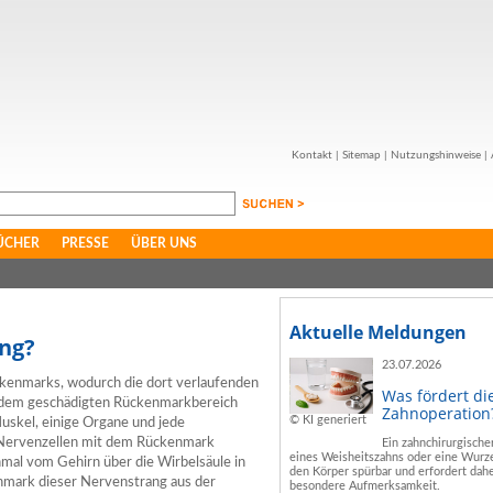
Kontakt
|
Sitemap
|
Nutzungshinweise
|
ÜCHER
PRESSE
ÜBER UNS
Aktuelle Meldungen
ng?
23.07.2026
ckenmarks, wodurch die dort verlaufenden
Was fördert di
ab dem geschädigten Rückenmarkbereich
Zahnoperation
© KI generiert
uskel, einige Organe und jede
er Nervenzellen mit dem Rückenmark
Ein zahnchirurgische
eines Weisheitszahns oder eine Wurze
nmal vom Gehirn über die Wirbelsäule in
den Körper spürbar und erfordert dahe
nmark dieser Nervenstrang aus der
besondere Aufmerksamkeit.