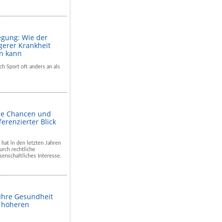
egung: Wie der
gerer Krankheit
en kann
ch Sport oft anders an als
he Chancen und
ferenzierter Blick
 hat in den letzten Jahren
rch rechtliche
enschaftliches Interesse.
 Ihre Gesundheit
m höheren