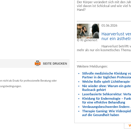
Der Körper verändert sich mit den Ja
viel davon ist Schicksal und wie viel h
Hand?
01.06.2026
Haarverlust ve
nur ein ästhet
© KI generiert
Haarverlust betrifft
mehr als nur ein kosmetisches Thema
Weitere Meldungen:
Stilvolle medizinische Kleidung v
Partner in der täglichen Professio
nicht als Ersatz für professionelle Beratung oder
Welche Rolle spielt Lichttherapie
Nie wieder ohne: Warum ein gute
tzungsbedingungen.
Rucksack gehört
Laserbasierte Sehkorrektur: Verf
Kleidung für Endermologie – Fun
für eine effektive Behandlung
Verdauungsbeschwerden lindern: 
Therapie Gaming: Wie Videospiele
auf die Gesundheit haben
W