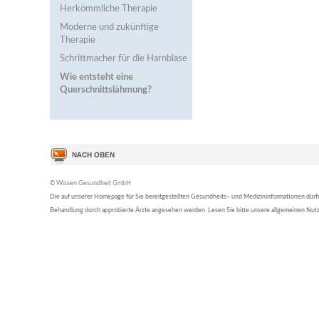
Herkömmliche Therapie
Moderne und zukünftige
Therapie
Schrittmacher für die Harnblase
Wie entsteht eine
Querschnittslähmung?
© Wissen Gesundheit GmbH
Die auf unserer Homepage für Sie bereitgestellten Gesundheits– und Medizininformationen dürfen 
Behandlung durch approbierte Ärzte angesehen werden. Lesen Sie bitte unsere allgemeinen Nu