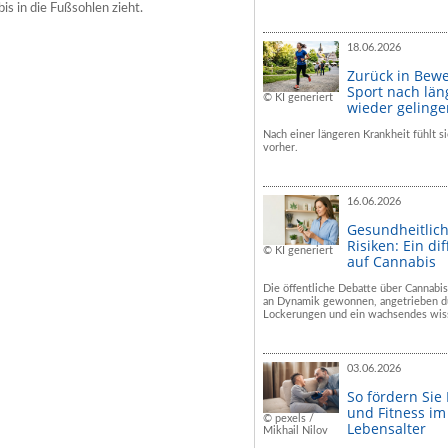
is in die Fußsohlen zieht.
18.06.2026
Zurück in Bew
Sport nach län
© KI generiert
wieder geling
Nach einer längeren Krankheit fühlt si
vorher.
16.06.2026
Gesundheitlic
Risiken: Ein dif
© KI generiert
auf Cannabis
Die öffentliche Debatte über Cannabis
an Dynamik gewonnen, angetrieben du
Lockerungen und ein wachsendes wiss
03.06.2026
So fördern Sie
und Fitness i
© pexels /
Lebensalter
Mikhail Nilov