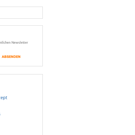
önlichen Newsletter
zept
s