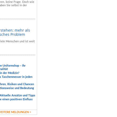
hren, keine Frage. Doch wie
aben Sie selbst in der
rstehen: mehr als
isches Problem
 viele Menschen und ist weit
.
on Uniformshop – Ihr
nalität
 in der Medizin?
s Taschenmesser in jeden
ahren, Risiken und Chancen
ktionsweise und Bedeutung
Aktuelle Ansätze und Tipps
 einen positiven Einfluss
EITERE MELDUNGEN >