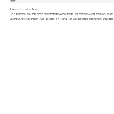
© Wissen Gesundheit GmbH
Die auf unserer Homepage für Sie bereitgestellten Gesundheits– und Medizininformationen dürfen nicht al
Behandlung durch approbierte Ärzte angesehen werden. Lesen Sie bitte unsere allgemeinen Nutzungsb