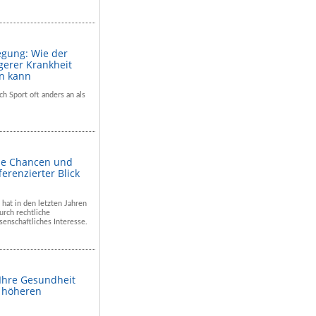
egung: Wie der
gerer Krankheit
en kann
ch Sport oft anders an als
he Chancen und
ferenzierter Blick
 hat in den letzten Jahren
rch rechtliche
enschaftliches Interesse.
 Ihre Gesundheit
m höheren