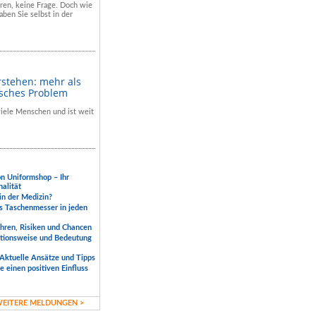
hren, keine Frage. Doch wie
aben Sie selbst in der
rstehen: mehr als
isches Problem
 viele Menschen und ist weit
.
on Uniformshop – Ihr
nalität
 in der Medizin?
s Taschenmesser in jeden
ahren, Risiken und Chancen
ktionsweise und Bedeutung
Aktuelle Ansätze und Tipps
 einen positiven Einfluss
EITERE MELDUNGEN >