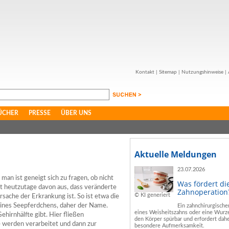
Kontakt
|
Sitemap
|
Nutzungshinweise
|
ÜCHER
PRESSE
ÜBER UNS
Aktuelle Meldungen
23.07.2026
n ist geneigt sich zu fragen, ob nicht
Was fördert di
ht heutzutage davon aus, dass veränderte
Zahnoperation
© KI generiert
sache der Erkrankung ist. So ist etwa die
eines Seepferdchens, daher der Name.
Ein zahnchirurgische
eines Weisheitszahns oder eine Wurze
Gehirnhälfte gibt. Hier fließen
den Körper spürbar und erfordert dahe
 werden verarbeitet und dann zur
besondere Aufmerksamkeit.