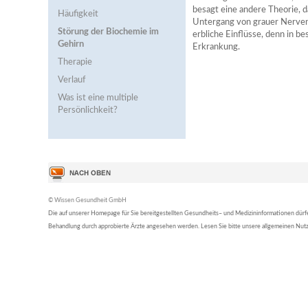
besagt eine andere Theorie, d
Häufigkeit
Untergang von grauer Nerve
Störung der Biochemie im
erbliche Einflüsse, denn in be
Gehirn
Erkrankung.
Therapie
Verlauf
Was ist eine multiple
Persönlichkeit?
© Wissen Gesundheit GmbH
Die auf unserer Homepage für Sie bereitgestellten Gesundheits– und Medizininformationen dürfen 
Behandlung durch approbierte Ärzte angesehen werden. Lesen Sie bitte unsere allgemeinen Nu