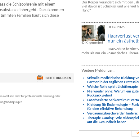
Der Körper verändert sich mit den Ja
ass die Schizophrenie mit einem
viel davon ist Schicksal und wie viel h
nsubstanz einhergeht. Dazu kommen
Hand?
stimmten Familien häuft sich diese
01.06.2026
Haarverlust ve
nur ein ästhet
© KI generiert
Haarverlust betrifft
mehr als nur ein kosmetisches Thema
Weitere Meldungen:
Stilvolle medizinische Kleidung v
Partner in der täglichen Professio
Welche Rolle spielt Lichttherapie
Nie wieder ohne: Warum ein gute
Rucksack gehört
nicht als Ersatz für professionelle Beratung oder
Laserbasierte Sehkorrektur: Verf
tzungsbedingungen.
Kleidung für Endermologie – Fun
für eine effektive Behandlung
Verdauungsbeschwerden lindern: 
Therapie Gaming: Wie Videospiele
auf die Gesundheit haben
W