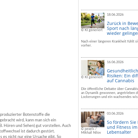
18.06.2026
Zurück in Bew
Sport nach län
© KI generiert
wieder geling
Nach einer längeren Krankheit fühlt si
vorher.
16.06.2026
Gesundheitlic
Risiken: Ein dif
© KI generiert
auf Cannabis
Die öffentliche Debatte über Cannabis
an Dynamik gewonnen, angetrieben du
Lockerungen und ein wachsendes wiss
03.06.2026
produzierter Botenstoffe die
gebracht wird, kann man sich ein
So fördern Sie
. Hören und Sehen) gut vorstellen. Auch
und Fitness i
© pexels /
Lebensalter
offwechsel ist dadurch gestört.
Mikhail Nilov
s es nicht nur eine Ursache gibt. So