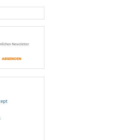
önlichen Newsletter
zept
s