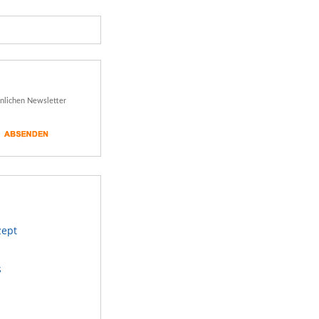
önlichen Newsletter
zept
s