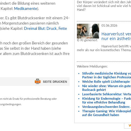
Der Körper verändert sich mit den Ja
indert die Bildung eines weiteren
viel davon ist Schicksal und wie viel h
 Kapitel:
Medikamente
).
Hand?
er. Es gibt Blutdrucksenker mit einem 24-
en Morgenstunden passieren nämlich
01.06.2026
(siehe Kapitel:
Dreimal Blut: Druck, Fette
Haarverlust ve
nur ein ästhet
© KI generiert
uch noch den großen Bereich der gesunden
Haarverlust betrifft
as Sie selbst in der Hand haben (siehe
mehr als nur ein kosmetisches Thema
or allem zum Blutdrucksenken ist auch Ihre
Weitere Meldungen:
Stilvolle medizinische Kleidung v
Partner in der täglichen Professio
Welche Rolle spielt Lichttherapie
Nie wieder ohne: Warum ein gute
Rucksack gehört
Laserbasierte Sehkorrektur: Verf
Kleidung für Endermologie – Fun
nicht als Ersatz für professionelle Beratung oder
für eine effektive Behandlung
tzungsbedingungen.
Verdauungsbeschwerden lindern: 
Therapie Gaming: Wie Videospiele
auf die Gesundheit haben
W