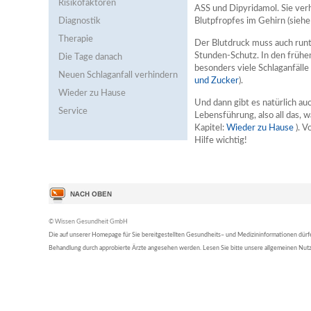
Risikofaktoren
ASS und Dipyridamol. Sie verh
Diagnostik
Blutpfropfes im Gehirn (siehe
Therapie
Der Blutdruck muss auch runt
Stunden-Schutz. In den früh
Die Tage danach
besonders viele Schlaganfälle 
Neuen Schlaganfall verhindern
und Zucker
).
Wieder zu Hause
Und dann gibt es natürlich a
Service
Lebensführung, also all das, w
Kapitel:
Wieder zu Hause
). V
Hilfe wichtig!
© Wissen Gesundheit GmbH
Die auf unserer Homepage für Sie bereitgestellten Gesundheits– und Medizininformationen dürfen 
Behandlung durch approbierte Ärzte angesehen werden. Lesen Sie bitte unsere allgemeinen Nu