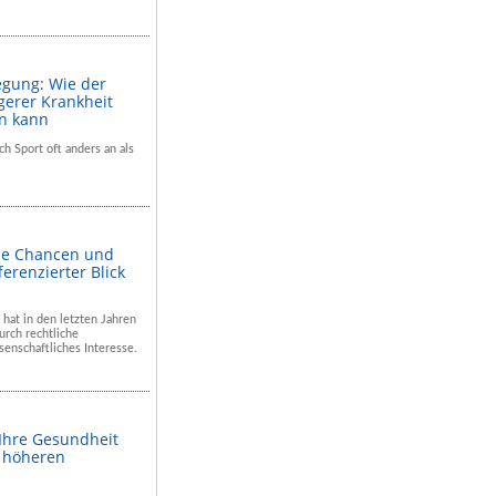
egung: Wie der
gerer Krankheit
en kann
ch Sport oft anders an als
he Chancen und
ferenzierter Blick
 hat in den letzten Jahren
rch rechtliche
enschaftliches Interesse.
 Ihre Gesundheit
m höheren