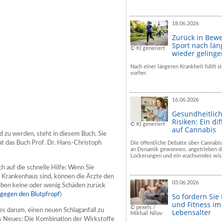
18.06.2026
Zurück in Bew
Sport nach län
© KI generiert
wieder geling
Nach einer längeren Krankheit fühlt si
vorher.
16.06.2026
Gesundheitlic
Risiken: Ein dif
© KI generiert
auf Cannabis
 zu werden, steht in diesem Buch. Sie
at das Buch Prof. Dr. Hans-Christoph
Die öffentliche Debatte über Cannabis
an Dynamik gewonnen, angetrieben du
Lockerungen und ein wachsendes wiss
 auf die schnelle Hilfe: Wenn Sie
m Krankenhaus sind, können die Ärzte den
03.06.2026
eiben keine oder wenig Schäden zurück
 gegen den Blutpfropf
)
So fördern Sie
und Fitness i
© pexels /
 darum, einen neuen Schlaganfall zu
Lebensalter
Mikhail Nilov
as Neues: Die Kombination der Wirkstoffe