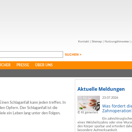
Kontakt
|
Sitemap
|
Nutzungshinweise
|
ÜCHER
PRESSE
ÜBER UNS
Aktuelle Meldungen
23.07.2026
 Einen Schlaganfall kann jeden treffen. In
Was fördert di
n Opfern. Der Schlaganfall ist die
Zahnoperation
© KI generiert
iele ein Leben lang unter den Folgen.
Ein zahnchirurgische
eines Weisheitszahns oder eine Wurze
den Körper spürbar und erfordert dahe
besondere Aufmerksamkeit.