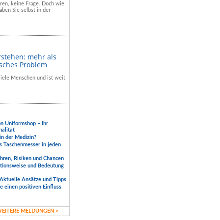
hren, keine Frage. Doch wie
aben Sie selbst in der
rstehen: mehr als
isches Problem
 viele Menschen und ist weit
.
on Uniformshop – Ihr
nalität
 in der Medizin?
s Taschenmesser in jeden
ahren, Risiken und Chancen
ktionsweise und Bedeutung
Aktuelle Ansätze und Tipps
 einen positiven Einfluss
EITERE MELDUNGEN >