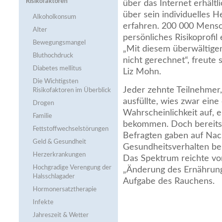
Risikofaktoren
über das Internet erhält
über sein individuelles H
Alkoholkonsum
erfahren. 200 000 Mensch
Alter
persönliches Risikoprofil 
Bewegungsmangel
„Mit diesem überwältige
Bluthochdruck
nicht gerechnet“, freute 
Diabetes mellitus
Liz Mohn.
Die Wichtigsten
Jeder zehnte Teilnehmer
Risikofaktoren im Überblick
ausfüllte, wies zwar eine
Drogen
Wahrscheinlichkeit auf, e
Familie
bekommen. Doch bereits
Fettstoffwechsel­störungen
Befragten gaben auf Nach
Geld & Gesundheit
Gesundheitsverhalten ber
Herzerkrankungen
Das Spektrum reichte v
Hochgradige Verengung der
„Änderung des Ernährung
Halsschlagader
Aufgabe des Rauchens.
Hormonersatztherapie
Infekte
Jahreszeit & Wetter