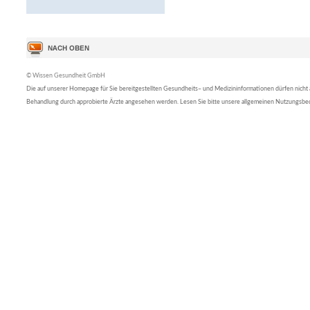
© Wissen Gesundheit GmbH
Die auf unserer Homepage für Sie bereitgestellten Gesundheits– und Medizininformationen dürfen nicht al
Behandlung durch approbierte Ärzte angesehen werden. Lesen Sie bitte unsere allgemeinen Nutzungsb