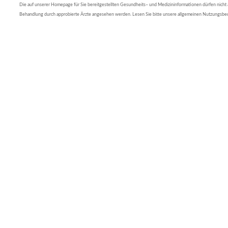
Die auf unserer Homepage für Sie bereitgestellten Gesundheits– und Medizininformationen dürfen nicht al
Behandlung durch approbierte Ärzte angesehen werden. Lesen Sie bitte unsere allgemeinen Nutzungsb