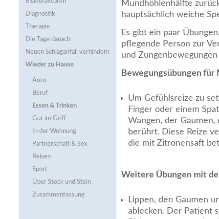
Risikofaktoren
Mundhöhlenhälfte zurüc
hauptsächlich weiche Spe
Diagnostik
Therapie
Es gibt ein paar Übungen,
Die Tage danach
pflegende Person zur V
Neuen Schlaganfall verhindern
und Zungenbewegungen 
Wieder zu Hause
Bewegungsübungen für 
Auto
Beruf
Um Gefühlsreize zu se
Essen & Trinken
Finger oder einem Spat
Gut im Griff
Wangen, der Gaumen, d
berührt. Diese Reize v
In der Wohnung
die mit Zitronensaft bet
Partnerschaft & Sex
Reisen
Sport
Weitere Übungen mit de
Über Stock und Stein
Zusammenfassung
Lippen, den Gaumen un
ablecken. Der Patient s