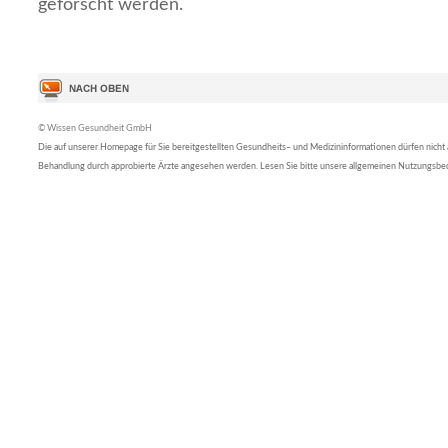
geforscht werden.
© Wissen Gesundheit GmbH
Die auf unserer Homepage für Sie bereitgestellten Gesundheits– und Medizininformationen dürfen nicht al
Behandlung durch approbierte Ärzte angesehen werden. Lesen Sie bitte unsere allgemeinen Nutzungsb