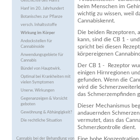
Geschichte des Hanfs
beim Menschen im Gehirn
Hanf im 20. Jahrhundert
wichtig zu wissen, weil d
Botanisches zur Pflanze
Cannabiskennt.
versch. Inhaltsstoffe
Die beiden Rezeptoren,
Wirkung im Körper
kann, sind die CB 1 - un
Andockstellen für
spricht bei diesen Rezep
Cannabinoide
körpereigenen Cannabino
Anwendungsgebiete für
Cannabis
Der CB 1 - Rezeptor wurd
Bündel von Hauptwirk.
einigen Hirnregionen un
Optimal bei Krankheiten mit
gefunden. Wenn die Cann
vielen Symptomen
wird die Schmerzweiterl
Unerw. Wirkungen
das Schmerzempfinden g
Gegenanzeigen & Vorsicht
geboten
Dieser Mechanismus begi
Gewöhnung & Abhängigkeit?
andauernden Schmerzen 
vermutet, dass das Cann
Die rechtliche Situation
Schmerzkontrolle dient.
Eine hohe Konzentration
Cannabis bei der Behandlung von