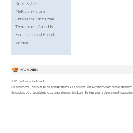
Krebs & Aids
Multiple Sklerose
Chronische Schmerzen
Therapie mit Cannabis
Hanfsamen und Hanföl
Service
© Wissen Gesundheit GmbH
Die auf unserer Homepage für Sie bereitgestellten Gesundheits– und Medizininformationen dürfen nicht al
Behandlung durch approbierte Ärzte angesehen werden. Lesen Sie bitte unsere allgemeinen Nutzungsb