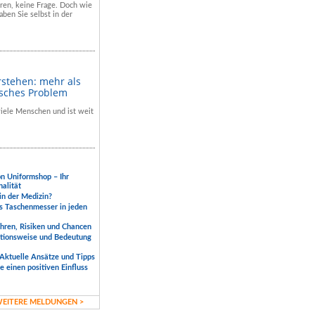
hren, keine Frage. Doch wie
aben Sie selbst in der
rstehen: mehr als
isches Problem
 viele Menschen und ist weit
.
on Uniformshop – Ihr
nalität
 in der Medizin?
s Taschenmesser in jeden
ahren, Risiken und Chancen
ktionsweise und Bedeutung
Aktuelle Ansätze und Tipps
 einen positiven Einfluss
EITERE MELDUNGEN >