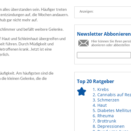
 alles überstanden sein. Häufiger treten
Anzeigen:
entzündungen auf, die Wochen andauern.
chub gar nicht mehr auf.
chlimmer und befällt weitere Gelenke.
Newsletter Abbonieren
f Haut und Schleimhaut übergreifen und
Hier können Sie Ihren pers
it führen. Durch Müdigkeit und
abonieren oder abbestellen
etroffenen krank. Jetzt ist eine
rlich.
äufigkeit. Am häufigsten sind die
 die kleinen Gelenke, die die
Top 20 Ratgeber
Krebs
Cannabis auf Re
Schmerzen
Haut
Diabetes Mellitu
Rheuma
Brottrunk
Depressionen