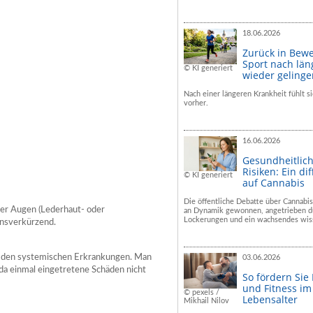
18.06.2026
Zurück in Bew
Sport nach län
© KI generiert
wieder geling
Nach einer längeren Krankheit fühlt si
vorher.
16.06.2026
Gesundheitlic
Risiken: Ein dif
© KI generiert
auf Cannabis
Die öffentliche Debatte über Cannabis
er Augen (Lederhaut- oder
an Dynamik gewonnen, angetrieben du
Lockerungen und ein wachsendes wiss
ensverkürzend.
zu den systemischen Erkrankungen. Man
03.06.2026
a einmal eingetretene Schäden nicht
So fördern Sie
und Fitness i
© pexels /
Lebensalter
Mikhail Nilov