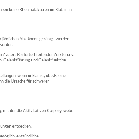
 haben keine Rheumafaktoren im Blut, man
a jährlichen Abständen geröntgt werden.
werden.
 Zysten. Bei fortschreitender Zerstörung
en. Gelenkführung und Gelenkfunktion
lungen, wenn unklar ist, ob z.B. eine
enn die Ursache für schwerer
g, mit der die Aktivität von Körpergewebe
dungen entdecken.
nmöglich, entzündliche