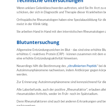
Technische Untersuchungen
Wenn unklare Gelenkbeschwerden auftreten, wird Sie Ihr Arzt zu 
schicken, der sich in Diagnostik und Therapie dieser Krankheiten 
Orthopädische Rheumatologen haben eine Spezialausbildung für die
meist in der Klinik tätig.
Sie arbeiten Hand in Hand mit den internistischen Rheumatologen
Blutuntersuchung
Allgemeine Entzündungszeichen im Blut - das sind eine erhöhte Bl
erhöhtes C-reaktives Protein (CRP) - können zusammen mit dem er
eine erhöhte Entzündungsaktivität hinweisen.
Neuerdings hilft die Bestimmung des „
citrullinierten Peptids
“ bei 
Autoimmunphänomene nachweisen, indem Antikörper gegen körper
werden.
Zur Erinnerung: Autoimmunphänomene sind kennzeichnend für die 
Alle Laborbefunde, auch der positive „Rheumafaktor“, erlauben alle
rheumatoiden Arthritis, weder im Früh- noch im Spätstadium.
Denn Rheumafaktoren sind auch bei anderen Erkrankungen und bei
nachzuweisen.