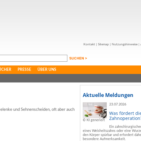
Kontakt
|
Sitemap
|
Nutzungshinweise
|
ÜCHER
PRESSE
ÜBER UNS
Aktuelle Meldungen
23.07.2026
Gelenke und Sehnenscheiden, oft aber auch
Was fördert di
Zahnoperation
© KI generiert
Ein zahnchirurgische
eines Weisheitszahns oder eine Wurze
den Körper spürbar und erfordert dahe
besondere Aufmerksamkeit.