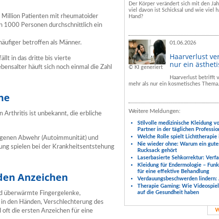
Der Körper verändert sich mit den Ja
viel davon ist Schicksal und wie viel h
 Million Patienten mit rheumatoider
Hand?
von 1000 Personen durchschnittlich ein
häufiger betroffen als Männer.
01.06.2026
Haarverlust ve
llt in das dritte bis vierte
nur ein ästhet
ensalter häuft sich noch einmal die Zahl
© KI generiert
Haarverlust betrifft
mehr als nur ein kosmetisches Thema
he
Weitere Meldungen:
Arthritis ist unbekannt, die erbliche
Stilvolle medizinische Kleidung v
Partner in der täglichen Professio
Welche Rolle spielt Lichttherapie
eigenen Abwehr (Autoimmunität) und
Nie wieder ohne: Warum ein gute
ng spielen bei der Krankheitsentstehung
Rucksack gehört
Laserbasierte Sehkorrektur: Verf
Kleidung für Endermologie – Fun
für eine effektive Behandlung
den Anzeichen
Verdauungsbeschwerden lindern: 
Therapie Gaming: Wie Videospiele
auf die Gesundheit haben
d überwärmte Fingergelenke,
 in den Händen, Verschlechterung des
W
 oft die ersten Anzeichen für eine