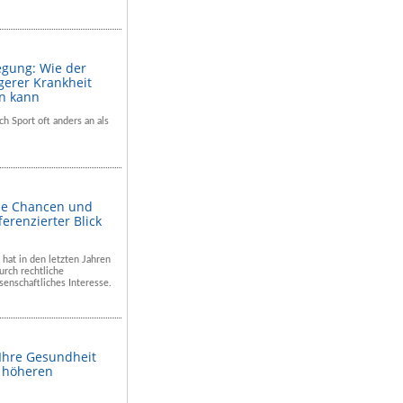
egung: Wie der
gerer Krankheit
en kann
ch Sport oft anders an als
he Chancen und
ferenzierter Blick
 hat in den letzten Jahren
rch rechtliche
enschaftliches Interesse.
 Ihre Gesundheit
m höheren