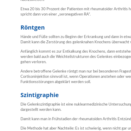
Etwa 20 bis 30 Prozent der Patienten mit rheumatoider Arthritis
spricht dann von einer „seronegativen RA“.
Röntgen
Hände und Füße sollten zu Beginn der Erkrankung und dann in etw
Damit kann die Zerstörung des gelenknahen Knochens überwacht 
Anfänglich kommt es zur Entkalkung des Knochens, dann entstehen
werden bald auch die Weichteilstrukturen des Gelenkes einbezog
gehen verloren.
Andere betroffene Gelenke röntgt man nur bei besonderen Fragestel
Cortisoninjektion sinnvoll ist, wenn Operationen anstehen oder w
Funktionsstörungen abgeklärt werden soll.
Szintigraphie
Die Gelenkszintigraphie ist eine nuklearmedizinische Untersuchun
dargestellt werden kann.
Damit kann man in Frühstadien der rheumatoiden Arthritis Entzün
Die Methode hat aber Nachteile: Es ist schwierig, wenn nicht gar u