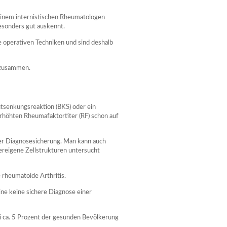
einem internistischen Rheumatologen
besonders gut auskennt.
 operativen Techniken und sind deshalb
 zusammen.
utsenkungsreaktion (BKS) oder ein
höhten Rheumafaktortiter (RF) schon auf
der Diagnosesicherung. Man kann auch
eigene Zellstrukturen untersucht
rheumatoide Arthritis.
ine keine sichere Diagnose einer
 ca. 5 Prozent der gesunden Bevölkerung