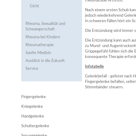
rheumatoide Arthritis.
Gicht
Nach einem ersten Schub kann
jedoch wiederkehrend Gelenk
In schweren Fällen hört ein S
Rheuma, Sexualität und
Schwangerschaft
Die Entzündung wird immer s
Rheuma bei Kindern
Die Entzündung kann auch au
Rheumatherapie
zu Mund- und Augentrockenhe
Grippegefühl fühlen sich die B
Sanfte Medizin
konsequente Therapie erforde
Ausblick in die Zukunft
Infotabelle
Service
Gelenkbefall - gelistet nach H
Fingergelenke befallen, selten
Stimmbänder steuern.
Fingergelenke
Kniegelenke
Handgelenke
Schultergelenke
Sprunggelenke