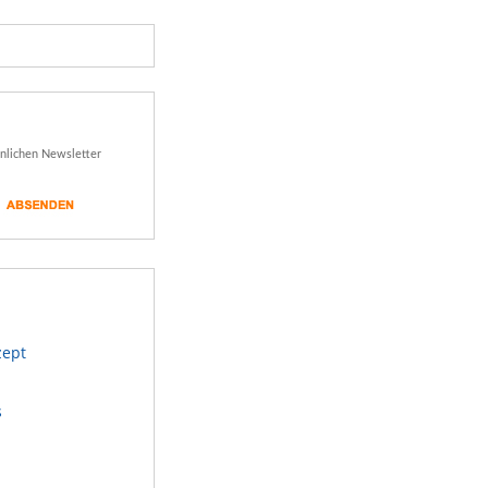
önlichen Newsletter
zept
s