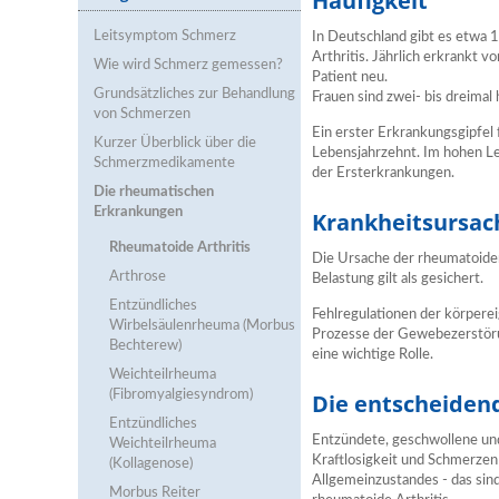
Häufigkeit
Leitsymptom Schmerz
In Deutschland gibt es etwa 1
Arthritis. Jährlich erkrankt 
Wie wird Schmerz gemessen?
Patient neu.
Grundsätzliches zur Behandlung
Frauen sind zwei- bis dreimal 
von Schmerzen
Ein erster Erkrankungsgipfel fä
Kurzer Überblick über die
Lebensjahrzehnt. Im hohen Leb
Schmerzmedikamente
der Ersterkrankungen.
Die rheumatischen
Erkrankungen
Krankheitsursac
Rheumatoide Arthritis
Die Ursache der rheumatoiden 
Arthrose
Belastung gilt als gesichert.
Entzündliches
Fehlregulationen der körper
Wirbelsäulenrheuma (Morbus
Prozesse der Gewebezerstöru
Bechterew)
eine wichtige Rolle.
Weichteilrheuma
(Fibromyalgiesyndrom)
Die entscheiden
Entzündliches
Entzündete, geschwollene un
Weichteilrheuma
Kraftlosigkeit und Schmerzen
(Kollagenose)
Allgemeinzustandes - das sind
Morbus Reiter