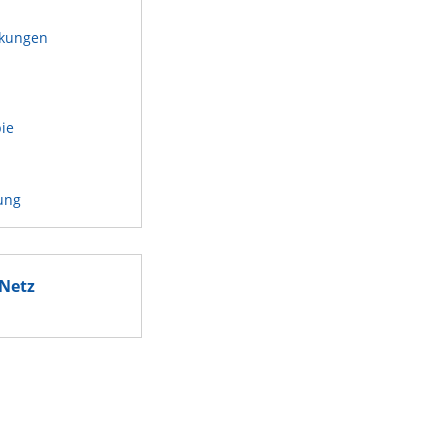
kungen
n
pie
ung
Netz