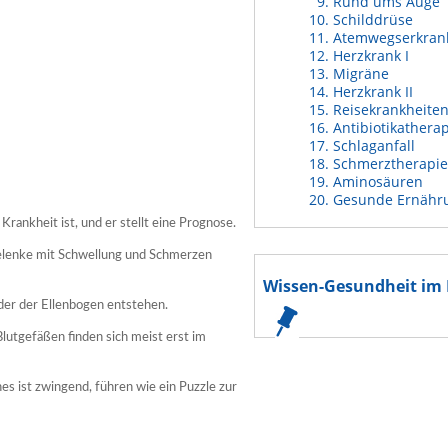
Rund ums Auge
Schilddrüse
Atemwegserkran
Herzkrank I
Migräne
Herzkrank II
Reisekrankheite
Antibiotikathera
Schlaganfall
Schmerztherapie
Aminosäuren
Gesunde Ernähr
rankheit ist, und er stellt eine Prognose.
elenke mit Schwellung und Schmerzen
Wissen-Gesundheit im 
der der Ellenbogen entstehen.
utgefäßen finden sich meist erst im
s ist zwingend, führen wie ein Puzzle zur