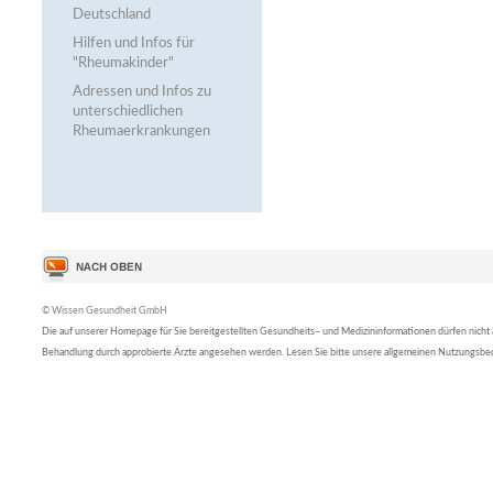
Deutschland
Hilfen und Infos für
"Rheumakinder"
Adressen und Infos zu
unterschiedlichen
Rheumaerkrankungen
© Wissen Gesundheit GmbH
Die auf unserer Homepage für Sie bereitgestellten Gesundheits– und Medizininformationen dürfen nicht al
Behandlung durch approbierte Ärzte angesehen werden. Lesen Sie bitte unsere allgemeinen Nutzungsb