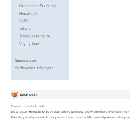
Grippe oder Erkältung
Hepatitis C
SARS
Tollwut
Tuberkulose heute
Vogelgrippe
Sinnesorgane
Stoffwechselstörungen
© Wissen Gesundheit GmbH
Die auf unserer Homepage für Sie bereitgestellten Gesundheits– und Medizininformationen dürfen nicht al
Behandlung durch approbierte Ärzte angesehen werden. Lesen Sie bitte unsere allgemeinen Nutzungsb