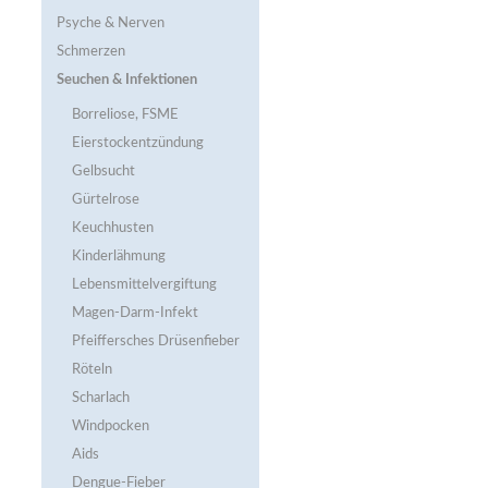
Psyche & Nerven
Schmerzen
Seuchen & Infektionen
Borreliose, FSME
Eierstockentzündung
Gelbsucht
Gürtelrose
Keuchhusten
Kinderlähmung
Lebensmittelvergiftung
Magen-Darm-Infekt
Pfeiffersches Drüsenfieber
Röteln
Scharlach
Windpocken
Aids
Dengue-Fieber