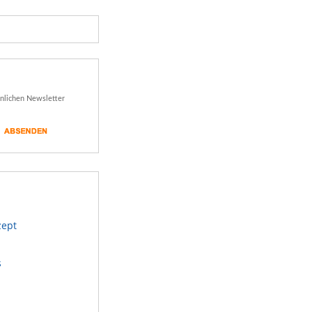
önlichen Newsletter
zept
s