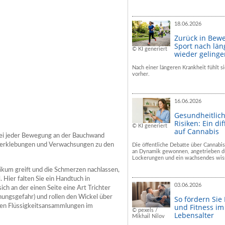
18.06.2026
Zurück in Bew
Sport nach län
© KI generiert
wieder geling
Nach einer längeren Krankheit fühlt si
vorher.
16.06.2026
Gesundheitlic
Risiken: Ein dif
© KI generiert
auf Cannabis
 bei jeder Bewegung an der Bauchwand
 Verklebungen und Verwachsungen zu den
Die öffentliche Debatte über Cannabis
an Dynamik gewonnen, angetrieben du
Lockerungen und ein wachsendes wiss
ikum greift und die Schmerzen nachlassen,
 Hier falten Sie ein Handtuch in
03.06.2026
sich an der einen Seite eine Art Trichter
ühungsgefahr) und rollen den Wickel über
So fördern Sie
und Fitness i
ten Flüssigkeitsansammlungen im
© pexels /
Lebensalter
Mikhail Nilov