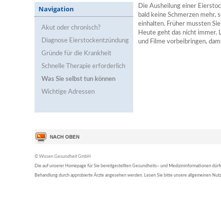
Die Ausheilung einer Eierstoc
Navigation
bald keine Schmerzen mehr, s
einhalten. Früher mussten Sie
Akut oder chronisch?
Heute geht das nicht immer. L
Diagnose Eierstockentzündung
und Filme vorbeibringen, dami
Gründe für die Krankheit
Schnelle Therapie erforderlich
Was Sie selbst tun können
Wichtige Adressen
© Wissen Gesundheit GmbH
Die auf unserer Homepage für Sie bereitgestellten Gesundheits– und Medizininformationen dürfen 
Behandlung durch approbierte Ärzte angesehen werden. Lesen Sie bitte unsere allgemeinen Nu