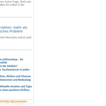
hren, keine Frage. Doch wie
aben Sie selbst in der
rstehen: mehr als
isches Problem
 viele Menschen und ist weit
.
on Uniformshop – Ihr
nalität
 in der Medizin?
s Taschenmesser in jeden
ahren, Risiken und Chancen
ktionsweise und Bedeutung
Aktuelle Ansätze und Tipps
 einen positiven Einfluss
EITERE MELDUNGEN >