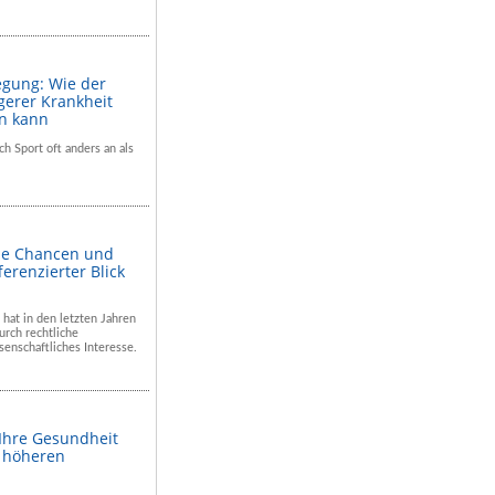
egung: Wie der
gerer Krankheit
en kann
ch Sport oft anders an als
he Chancen und
ferenzierter Blick
 hat in den letzten Jahren
rch rechtliche
enschaftliches Interesse.
 Ihre Gesundheit
m höheren