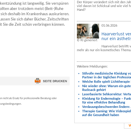
Der Körper verändert sich mit den Ja
kentzündung ist langweilig. Sie verspüren
viel davon ist Schicksal und wie viel h
ollten aber trotzdem meist (Bett-)Ruhe
Hand?
 sich deshalb im Krankenhaus auskurieren.
assen Sie sich daher Bücher, Zeitschriften
t Sie die Zeit schön verbringen können.
01.06.2026
Haarverlust ve
nur ein ästhet
© KI generiert
Haarverlust betrifft
mehr als nur ein kosmetisches Thema
Weitere Meldungen:
Stilvolle medizinische Kleidung v
Partner in der täglichen Professio
Welche Rolle spielt Lichttherapie
Nie wieder ohne: Warum ein gute
Rucksack gehört
Laserbasierte Sehkorrektur: Verf
nicht als Ersatz für professionelle Beratung oder
Kleidung für Endermologie – Fun
für eine effektive Behandlung
tzungsbedingungen.
Verdauungsbeschwerden lindern: 
Therapie Gaming: Wie Videospiele
auf die Gesundheit haben
W