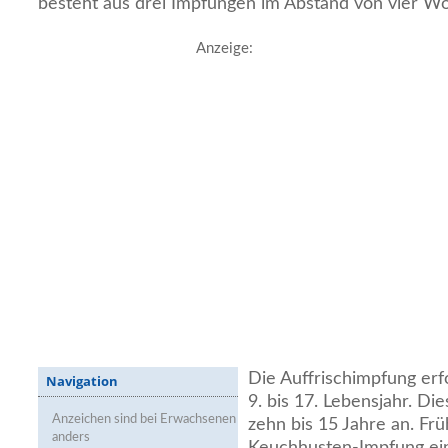
besteht aus drei Impfungen im Abstand von vier W
Anzeige:
Die Auffrischimpfung er
Navigation
9. bis 17. Lebensjahr. Di
Anzeichen sind bei Erwachsenen
zehn bis 15 Jahre an. Frü
anders
Keuchhusten-Impfung ei