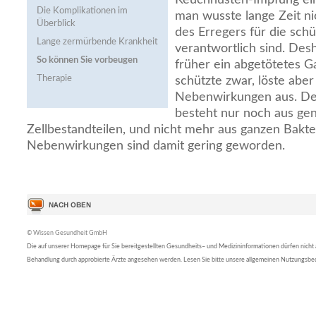
Die Komplikationen im
man wusste lange Zeit ni
Überblick
des Erregers für die sch
Lange zermürbende Krankheit
verantwortlich sind. Des
So können Sie vorbeugen
früher ein abgetötetes G
Therapie
schützte zwar, löste aber
Nebenwirkungen aus. Der
besteht nur noch aus gen
Zellbestandteilen, und nicht mehr aus ganzen Bakte
Nebenwirkungen sind damit gering geworden.
© Wissen Gesundheit GmbH
Die auf unserer Homepage für Sie bereitgestellten Gesundheits– und Medizininformationen dürfen nicht al
Behandlung durch approbierte Ärzte angesehen werden. Lesen Sie bitte unsere allgemeinen Nutzungsb