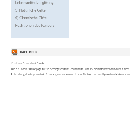
Lebensmittelvergiftung
3) Natürliche Gifte
4) Chemische Gifte
Reaktionen des Körpers
© Wissen Gesundheit GmbH
Die auf unserer Homepage für Sie bereitgestellten Gesundheits– und Medizininformationen dürfen nicht al
Behandlung durch approbierte Ärzte angesehen werden. Lesen Sie bitte unsere allgemeinen Nutzungsb