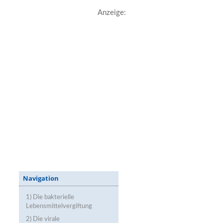
Anzeige:
Navigation
1) Die bakterielle
Lebensmittelvergiftung
2) Die virale