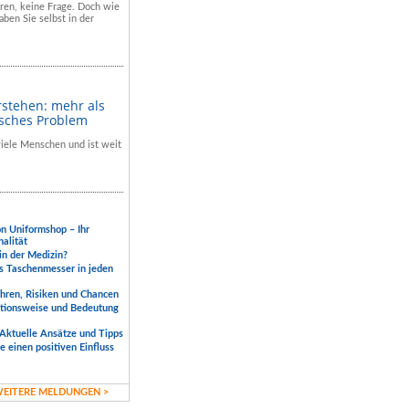
hren, keine Frage. Doch wie
aben Sie selbst in der
rstehen: mehr als
isches Problem
 viele Menschen und ist weit
.
on Uniformshop – Ihr
nalität
 in der Medizin?
s Taschenmesser in jeden
ahren, Risiken und Chancen
ktionsweise und Bedeutung
Aktuelle Ansätze und Tipps
 einen positiven Einfluss
EITERE MELDUNGEN >