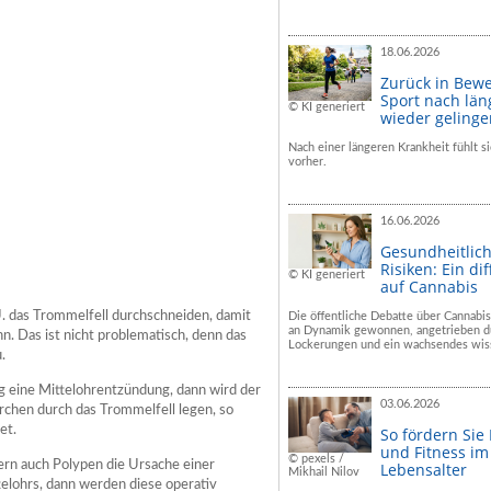
18.06.2026
Zurück in Bew
Sport nach län
© KI generiert
wieder geling
Nach einer längeren Krankheit fühlt si
vorher.
16.06.2026
Gesundheitlic
Risiken: Ein dif
© KI generiert
auf Cannabis
U. das Trommelfell durchschneiden, damit
Die öffentliche Debatte über Cannabis
an Dynamik gewonnen, angetrieben du
nn. Das ist nicht problematisch, denn das
Lockerungen und ein wachsendes wiss
.
eine Mittelohrentzündung, dann wird der
03.06.2026
öhrchen durch das Trommelfell legen, so
et.
So fördern Sie
und Fitness i
© pexels /
ern auch Polypen die Ursache einer
Lebensalter
Mikhail Nilov
telohrs, dann werden diese operativ