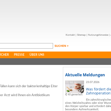
Kontakt
|
Sitemap
|
Nutzungshinweise
|
ÜCHER
PRESSE
ÜBER UNS
Aktuelle Meldungen
23.07.2026
ällen kann sich der bakterienhaltige Eiter
Was fördert di
Zahnoperation
© KI generiert
Der Arzt wird Ihnen ein Antibiotikum
Ein zahnchirurgische
eines Weisheitszahns oder eine Wurze
den Körper spürbar und erfordert dahe
besondere Aufmerksamkeit.