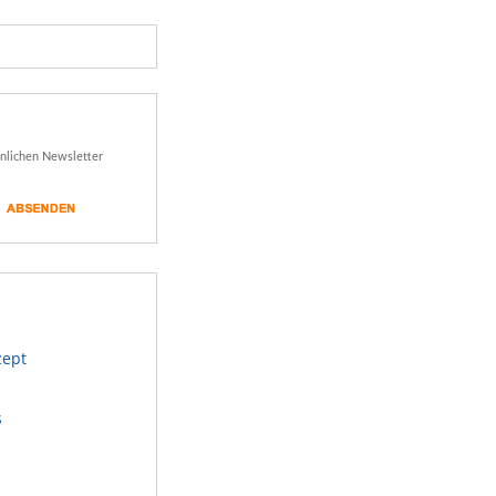
önlichen Newsletter
zept
s