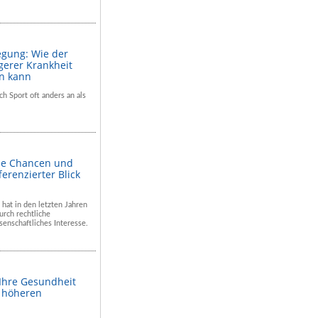
egung: Wie der
gerer Krankheit
en kann
ch Sport oft anders an als
he Chancen und
ferenzierter Blick
 hat in den letzten Jahren
rch rechtliche
enschaftliches Interesse.
 Ihre Gesundheit
m höheren