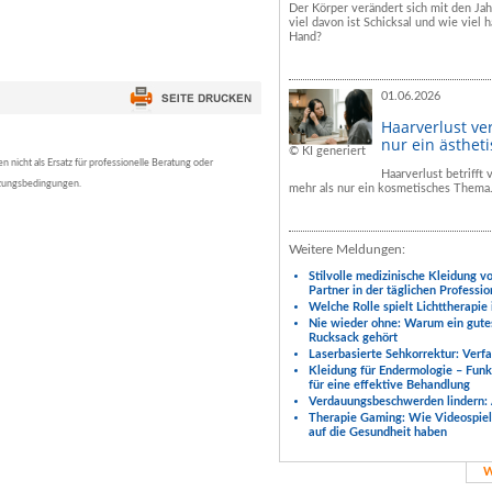
Der Körper verändert sich mit den Ja
viel davon ist Schicksal und wie viel h
Hand?
01.06.2026
Haarverlust ve
nur ein ästhet
© KI generiert
nicht als Ersatz für professionelle Beratung oder
Haarverlust betrifft
tzungsbedingungen.
mehr als nur ein kosmetisches Thema
Weitere Meldungen:
Stilvolle medizinische Kleidung v
Partner in der täglichen Professio
Welche Rolle spielt Lichttherapie
Nie wieder ohne: Warum ein gute
Rucksack gehört
Laserbasierte Sehkorrektur: Verf
Kleidung für Endermologie – Fun
für eine effektive Behandlung
Verdauungsbeschwerden lindern: 
Therapie Gaming: Wie Videospiele
auf die Gesundheit haben
W