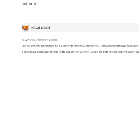
entfernt.
© Wissen Gesundheit GmbH
Die auf unserer Homepage für Sie bereitgestellten Gesundheits– und Medizininformationen dürfen 
Behandlung durch approbierte Ärzte angesehen werden. Lesen Sie bitte unsere allgemeinen Nu