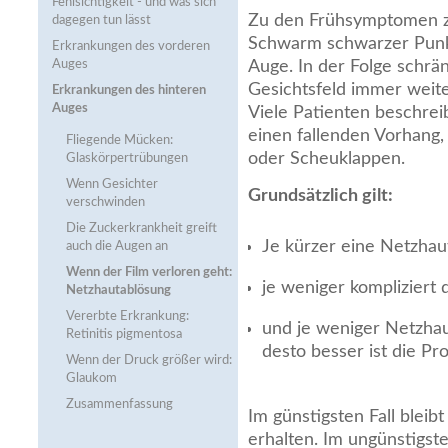
Fehlsichtigkeit - und was sich
Zu den Frühsymptomen zä
dagegen tun lässt
Schwarm schwarzer Punk
Erkrankungen des vorderen
Auges
Auge. In der Folge schrän
Gesichtsfeld immer weite
Erkrankungen des hinteren
Auges
Viele Patienten beschre
einen fallenden Vorhang,
Fliegende Mücken:
oder Scheuklappen.
Glaskörpertrübungen
Wenn Gesichter
Grundsätzlich gilt:
verschwinden
Die Zuckerkrankheit greift
Je kürzer eine Netzhau
auch die Augen an
Wenn der Film verloren geht:
je weniger kompliziert
Netzhautablösung
Vererbte Erkrankung:
und je weniger Netzhau
Retinitis pigmentosa
desto besser ist die Pr
Wenn der Druck größer wird:
Glaukom
Zusammenfassung
Im günstigsten Fall bleibt
erhalten. Im ungünstigste