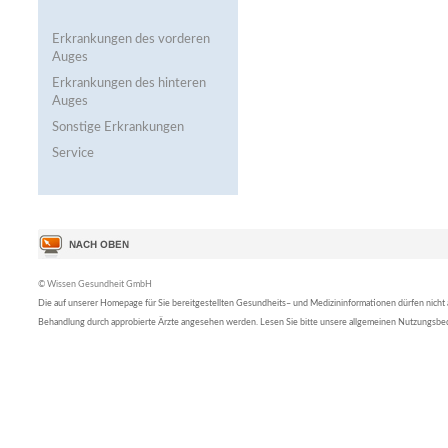
Erkrankungen des vorderen
Auges
Erkrankungen des hinteren
Auges
Sonstige Erkrankungen
Service
© Wissen Gesundheit GmbH
Die auf unserer Homepage für Sie bereitgestellten Gesundheits– und Medizininformationen dürfen nicht al
Behandlung durch approbierte Ärzte angesehen werden. Lesen Sie bitte unsere allgemeinen Nutzungsb