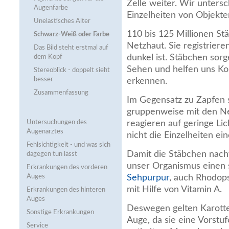
Zelle weiter. Wir unters
Augenfarbe
Einzelheiten von Objekte
Unelastisches Alter
110 bis 125 Millionen St
Schwarz-Weiß oder Farbe
Netzhaut. Sie registriere
Das Bild steht erstmal auf
dunkel ist. Stäbchen sor
dem Kopf
Sehen und helfen uns Kon
Stereoblick - doppelt sieht
besser
erkennen.
Zusammenfassung
Im Gegensatz zu Zapfen 
gruppenweise mit den Ne
Untersuchungen des
reagieren auf geringe Li
Augenarztes
nicht die Einzelheiten ein
Fehlsichtigkeit - und was sich
Damit die Stäbchen nacht
dagegen tun lässt
unser Organismus einen s
Erkrankungen des vorderen
Auges
Sehpurpur
, auch Rhodops
mit Hilfe von Vitamin A.
Erkrankungen des hinteren
Auges
Deswegen gelten Karotten
Sonstige Erkrankungen
Auge, da sie eine Vorstuf
Service