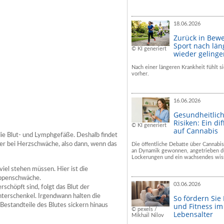
18.06.2026
Zurück in Bew
Sport nach län
© KI generiert
wieder geling
Nach einer längeren Krankheit fühlt si
vorher.
16.06.2026
Gesundheitlic
Risiken: Ein dif
© KI generiert
auf Cannabis
die Blut- und Lymphgefäße. Deshalb findet
 bei Herzschwäche, also dann, wenn das
Die öffentliche Debatte über Cannabis
an Dynamik gewonnen, angetrieben du
Lockerungen und ein wachsendes wiss
iel stehen müssen. Hier ist die
ppenschwäche.
03.06.2026
chöpft sind, folgt das Blut der
nterschenkel. Irgendwann halten die
So fördern Sie
und Fitness i
estandteile des Blutes sickern hinaus
© pexels /
Lebensalter
Mikhail Nilov