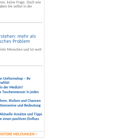
hren, keine Frage. Doch wie
aben Sie selbst in der
rstehen: mehr als
isches Problem
 viele Menschen und ist weit
.
on Uniformshop – Ihr
nalität
 in der Medizin?
s Taschenmesser in jeden
ahren, Risiken und Chancen
ktionsweise und Bedeutung
Aktuelle Ansätze und Tipps
 einen positiven Einfluss
EITERE MELDUNGEN >