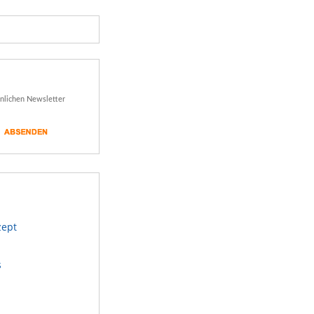
önlichen Newsletter
zept
s