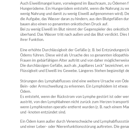
Auch Eiweißmangel kann, vorwiegend im Bauchraum, zu Ödemen fü
Hungerödeme. Ein Hungerödem entsteht, wenn die Nahrung zu weni
wenig Nahrung und damit zu wenig Eiweiß aufgenommen wird). Denn
die Aufgabe, das Wasser daran zu hindern, aus den Blutgefäßen dur
bauen also einen so genannten onkotischen Druck auf.
Bei zu wenig Eiweiß im Blut nimmt der Gegenspieler des onkotisc
überhand. Das Wasser tritt nach außen und das Blut verdickt. Dies 
ihrer Funktion.
Eine erhöhte Durchlässigkeit der Gefäße (z. B. bei Entzündungen) 
Ödems führen. Diese wird als Ursache des so genannten idiopath
Frauen im gebärfähigen Alter auftritt und von daher möglicherweise
Die durchlässigen Gefäße, auch als „kapillares Leck“ bezeichnet, e
Flüssigkeit und Eiweiß ins Gewebe. Längeres Stehen begünstigt 
Störungen des Lymphabflusses sind eine weitere Ursache von Ödeme
Bein- oder Armschwellung zu erkennen. Ein Lymphödem ist etwas ei
Ödem.
Es entsteht, wenn der Rückstrom von Lymphe gestört ist oder wenn
austritt, von den Lymphbahnen nicht zurück zum Herzen transport
wenn Lymphknoten operativ entfernt wurden (z. B. nach einem 
und -knoten entzündet sind.
Ein Ödem kann außer durch Venenschwäche und Lymphabflussstöru
und einer Leber- oder Nierenfunktionsstörung auftreten. Die gen