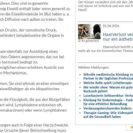
Der Körper verändert sich mit den Ja
hren. Dies sind so genannte
viel davon ist Schicksal und wie viel h
g Eiweiß enthält (oder wenn generell zu
Hand?
 die Eiweißmoleküle im Blut haben u. a.
ch Diffusion nach außen zu treten. Sie
01.06.2026
hen Drucks, der osmotische Druck,
Haarverlust ve
behindert beispielsweise die Organe in
nur ein ästhet
© KI generiert
Haarverlust betrifft
mehr als nur ein kosmetisches Thema
kann ebenfalls zur Ausbildung eines
ischen Ödems angenommen, das nur bei
 hormonell bedingt ist.
Weitere Meldungen:
rmöglichen einen erhöhten Austritt von
den Mechanismus.
Stilvolle medizinische Kleidung v
Partner in der täglichen Professio
Welche Rolle spielt Lichttherapie
n. Sie sind oftmals an einer einseitigen
Nie wieder ohne: Warum ein gute
weißhaltiger als ein idiopathisches
Rucksack gehört
Laserbasierte Sehkorrektur: Verf
 die Flüssigkeit, die aus den Blutgefäßen
Kleidung für Endermologie – Fun
für eine effektive Behandlung
iert wird. Lymphödeme entstehen oft,
Verdauungsbeschwerden lindern: 
Mammakarzinom) oder wenn Lymphbahnen
Therapie Gaming: Wie Videospiele
auf die Gesundheit haben
ngen auch in Folge einer Herzschwäche
W
aue Ursache dieser Beinschwellung muss