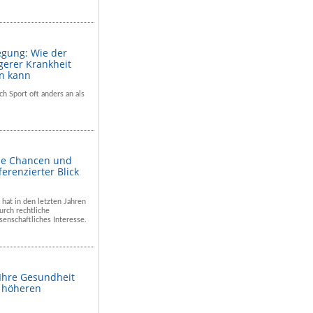
egung: Wie der
gerer Krankheit
en kann
ch Sport oft anders an als
he Chancen und
ferenzierter Blick
 hat in den letzten Jahren
rch rechtliche
enschaftliches Interesse.
 Ihre Gesundheit
m höheren