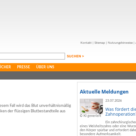
Kontakt
|
Sitemap
|
Nutzungshinweise
|
ÜCHER
PRESSE
ÜBER UNS
Aktuelle Meldungen
23.07.2026
esem Fall wird das Blut unverhältnismäßig
Was fördert di
en der flüssigen Blutbestandteile aus
Zahnoperation
© KI generiert
Ein zahnchirurgische
eines Weisheitszahns oder eine Wurze
den Körper spürbar und erfordert dahe
besondere Aufmerksamkeit.