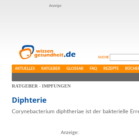
Anzeige:
SUCHE
AKTUELLES
RATGEBER
GLOSSAR
FAQ
REZEPTE
BÜCHE
RATGEBER - IMPFUNGEN
Diphterie
Corynebacterium diphtheriae ist der bakterielle Err
Anzeige: