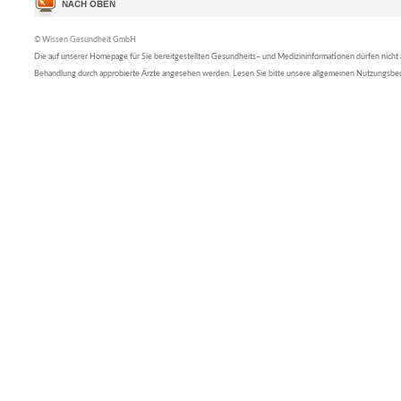
© Wissen Gesundheit GmbH
Die auf unserer Homepage für Sie bereitgestellten Gesundheits– und Medizininformationen dürfen nicht al
Behandlung durch approbierte Ärzte angesehen werden. Lesen Sie bitte unsere allgemeinen Nutzungsb