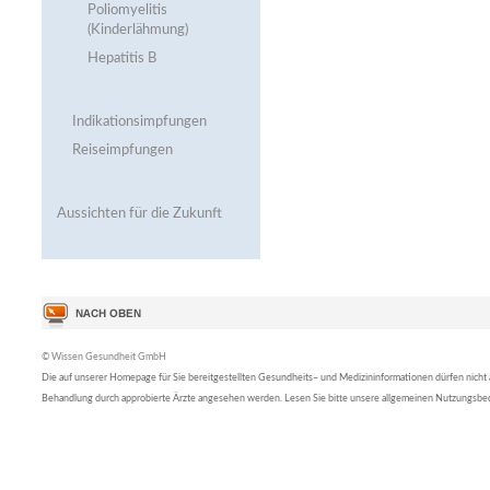
Poliomyelitis
(Kinderlähmung)
Hepatitis B
Indikationsimpfungen
Reiseimpfungen
Aussichten für die Zukunft
© Wissen Gesundheit GmbH
Die auf unserer Homepage für Sie bereitgestellten Gesundheits– und Medizininformationen dürfen nicht al
Behandlung durch approbierte Ärzte angesehen werden. Lesen Sie bitte unsere allgemeinen Nutzungsb