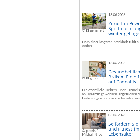
18.06.2026
Zurück in Bew
Sport nach län
© KI generiert
wieder geling
Nach einer längeren Krankheit fühlt si
vorher.
16.06.2026
Gesundheitlic
Risiken: Ein dif
© KI generiert
auf Cannabis
Die öffentliche Debatte über Cannabis
an Dynamik gewonnen, angetrieben du
Lockerungen und ein wachsendes wiss
03.06.2026
So fördern Sie
und Fitness i
© pexels /
Lebensalter
Mikhail Nilov