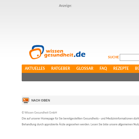
Anzeige:
SUCHE
AKTUELLES
RATGEBER
GLOSSAR
FAQ
REZEPTE
B
© Wissen Gesundheit GmbH
Die auf unserer Homepage für Sie bereitgestellten Gesundheits– und Medizininformationen dürfen 
Behandlung durch approbierte Ärzte angesehen werden. Lesen Sie bitte unsere allgemeinen Nu