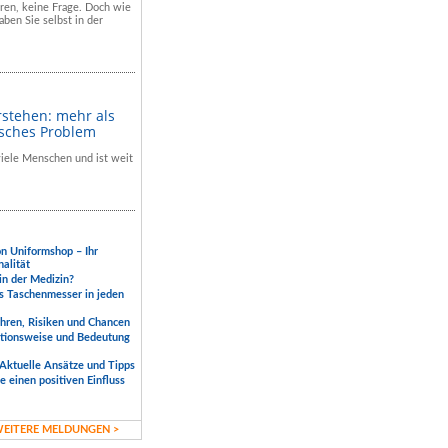
hren, keine Frage. Doch wie
aben Sie selbst in der
rstehen: mehr als
isches Problem
 viele Menschen und ist weit
.
on Uniformshop – Ihr
nalität
 in der Medizin?
s Taschenmesser in jeden
ahren, Risiken und Chancen
ktionsweise und Bedeutung
Aktuelle Ansätze und Tipps
 einen positiven Einfluss
EITERE MELDUNGEN >