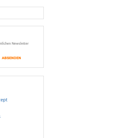
önlichen Newsletter
zept
s