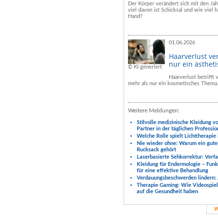
Der Körper verändert sich mit den Ja
viel davon ist Schicksal und wie viel h
Hand?
01.06.2026
Haarverlust ve
nur ein ästhet
© KI generiert
Haarverlust betrifft
mehr als nur ein kosmetisches Thema
Weitere Meldungen:
Stilvolle medizinische Kleidung v
Partner in der täglichen Professio
Welche Rolle spielt Lichttherapie
Nie wieder ohne: Warum ein gute
Rucksack gehört
Laserbasierte Sehkorrektur: Verf
Kleidung für Endermologie – Fun
für eine effektive Behandlung
Verdauungsbeschwerden lindern: 
Therapie Gaming: Wie Videospiele
auf die Gesundheit haben
W