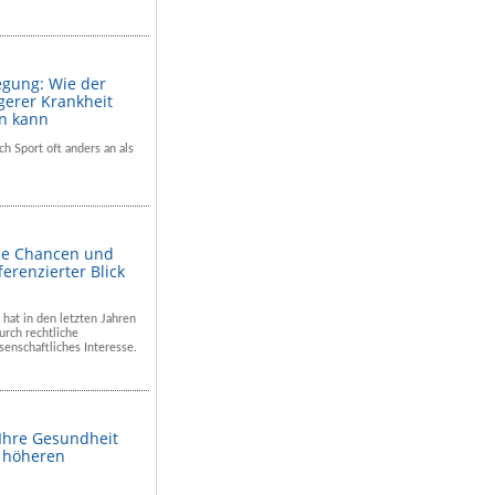
egung: Wie der
gerer Krankheit
en kann
ch Sport oft anders an als
he Chancen und
ferenzierter Blick
 hat in den letzten Jahren
rch rechtliche
enschaftliches Interesse.
 Ihre Gesundheit
m höheren