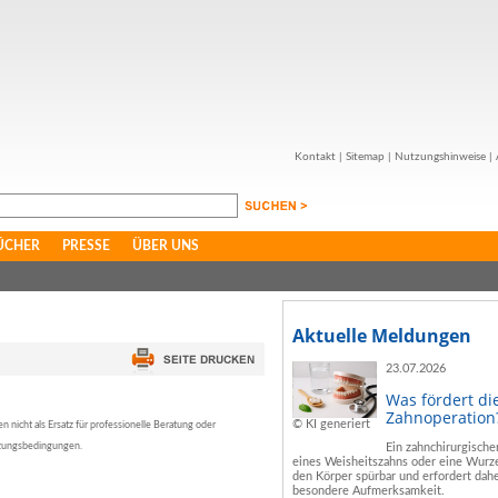
Kontakt
|
Sitemap
|
Nutzungshinweise
|
ÜCHER
PRESSE
ÜBER UNS
Aktuelle Meldungen
23.07.2026
Was fördert di
Zahnoperation
© KI generiert
nicht als Ersatz für professionelle Beratung oder
tzungsbedingungen.
Ein zahnchirurgische
eines Weisheitszahns oder eine Wurze
den Körper spürbar und erfordert dahe
besondere Aufmerksamkeit.