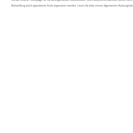
Die auf unserer Homepage für Sie bereitgestellten Gesundheits– und Medizininformationen dürfen nicht al
Behandlung durch approbierte Ärzte angesehen werden. Lesen Sie bitte unsere allgemeinen Nutzungsb