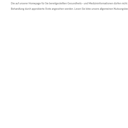
Die auf unserer Homepage für Sie bereitgestellten Gesundheits– und Medizininformationen dürfen nicht al
Behandlung durch approbierte Ärzte angesehen werden. Lesen Sie bitte unsere allgemeinen Nutzungsb