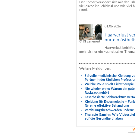
Der Körper verändert sich mit den Ja
viel davon ist Schicksal und wie viel h
Hand?
01.06.2026
Haarverlust ve
nur ein ästhet
© KI generiert
Haarverlust betrifft
mehr als nur ein kosmetisches Thema
Weitere Meldungen:
Stilvolle medizinische Kleidung v
Partner in der täglichen Professio
Welche Rolle spielt Lichttherapie
Nie wieder ohne: Warum ein gute
Rucksack gehört
Laserbasierte Sehkorrektur: Verf
Kleidung für Endermologie – Fun
für eine effektive Behandlung
Verdauungsbeschwerden lindern: 
Therapie Gaming: Wie Videospiele
auf die Gesundheit haben
W