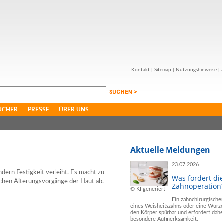
Kontakt
|
Sitemap
|
Nutzungshinweise
|
ÜCHER
PRESSE
ÜBER UNS
Aktuelle Meldungen
23.07.2026
ndern Festigkeit verleiht. Es macht zu
Was fördert di
schen Alterungsvorgänge der Haut ab.
Zahnoperation
© KI generiert
Ein zahnchirurgische
eines Weisheitszahns oder eine Wurze
den Körper spürbar und erfordert dahe
besondere Aufmerksamkeit.