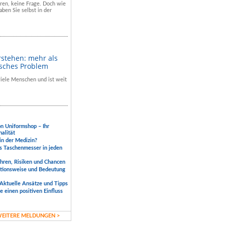
hren, keine Frage. Doch wie
aben Sie selbst in der
rstehen: mehr als
isches Problem
 viele Menschen und ist weit
.
on Uniformshop – Ihr
nalität
 in der Medizin?
s Taschenmesser in jeden
ahren, Risiken und Chancen
ktionsweise und Bedeutung
Aktuelle Ansätze und Tipps
 einen positiven Einfluss
EITERE MELDUNGEN >