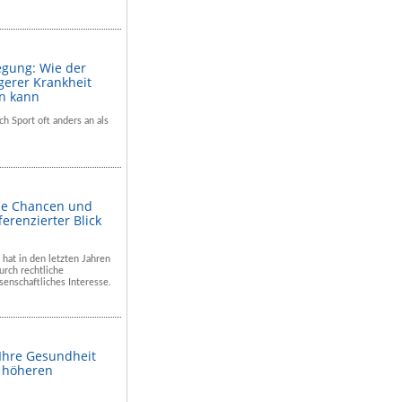
egung: Wie der
gerer Krankheit
en kann
ch Sport oft anders an als
he Chancen und
ferenzierter Blick
 hat in den letzten Jahren
rch rechtliche
enschaftliches Interesse.
 Ihre Gesundheit
m höheren