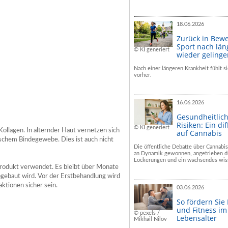
18.06.2026
Zurück in Bew
Sport nach län
© KI generiert
wieder geling
Nach einer längeren Krankheit fühlt si
vorher.
16.06.2026
Gesundheitlic
Risiken: Ein dif
© KI generiert
ollagen. In alternder Haut vernetzen sich
auf Cannabis
ischem Bindegewebe. Dies ist auch nicht
Die öffentliche Debatte über Cannabis
an Dynamik gewonnen, angetrieben du
Lockerungen und ein wachsendes wiss
 Produkt verwendet. Es bleibt über Monate
bgebaut wird. Vor der Erstbehandlung wird
ktionen sicher sein.
03.06.2026
So fördern Sie
und Fitness i
© pexels /
Lebensalter
Mikhail Nilov