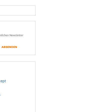
önlichen Newsletter
zept
s