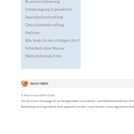
Brustverschönerung
Fettabsaugung (Liposuktion)
Bauchdeckenstraffung
Oberschenkelstraffung
Narkose
Wie finde ich den richtigen Arzt?
Schönheit ohne Messer
Weiterführende Infos
© Wissen Gesundheit GmbH
Die auf unserer Homepage für Sie bereitgestellten Gesundheits– und Medizininformationen dürfen 
Behandlung durch approbierte Ärzte angesehen werden. Lesen Sie bitte unsere allgemeinen Nu