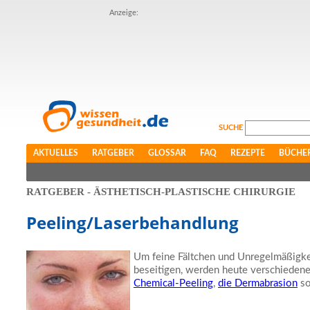
Anzeige:
SUCHE
AKTUELLES
RATGEBER
GLOSSAR
FAQ
REZEPTE
BÜCHE
RATGEBER - ÄSTHETISCH-PLASTISCHE CHIRURGIE
Peeling/Laserbehandlung
Um feine Fältchen und Unregelmäßigke
beseitigen, werden heute verschiede
Chemical-Peeling
,
die Dermabrasion
s