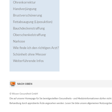
Ohrenkorrektur
Handverjüngung
Brustverschönerung
Fettabsaugung (Liposuktion)
Bauchdeckenstraffung
Oberschenkelstraffung
Narkose
Wie finde ich den richtigen Arzt?
Schönheit ohne Messer
Weiterführende Infos
© Wissen Gesundheit GmbH
Die auf unserer Homepage für Sie bereitgestellten Gesundheits– und Medizininformationen dürfen nicht al
Behandlung durch approbierte Ärzte angesehen werden. Lesen Sie bitte unsere allgemeinen Nutzungsb