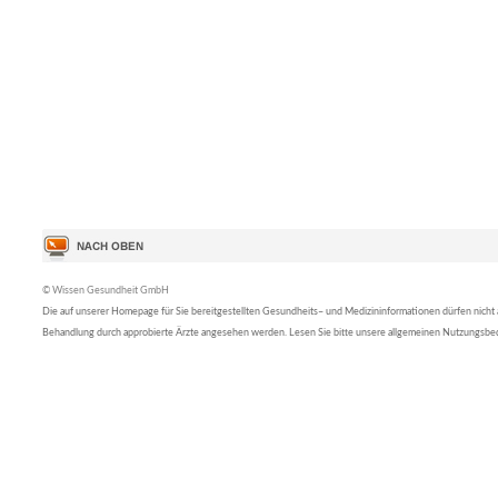
© Wissen Gesundheit GmbH
Die auf unserer Homepage für Sie bereitgestellten Gesundheits– und Medizininformationen dürfen nicht al
Behandlung durch approbierte Ärzte angesehen werden. Lesen Sie bitte unsere allgemeinen Nutzungsb