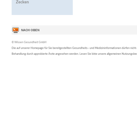
Zecken
© Wissen Gesundheit GmbH
Die auf unserer Homepage für Sie bereitgestellten Gesundheits– und Medizininformationen dürfen nicht al
Behandlung durch approbierte Ärzte angesehen werden. Lesen Sie bitte unsere allgemeinen Nutzungsb