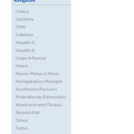
Navigation
Cholera
Diphtherie
FSME
Gelbfieber
Hepatitis A
Hepatitis B
Grippe (Influenza)
Malaria
Masern, Mumps & Röteln
Meningokokken-Meningitis
Keuchhusten (Pertussis)
Kinderlähmung (Poliomyelitis)
Wundstarrkrampf (Tetanus)
Reisedurchfall
Tollwut
Typhus