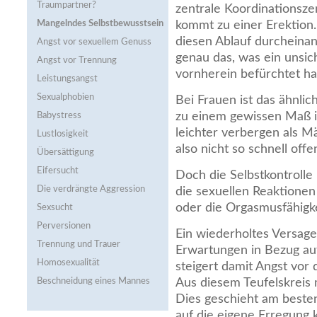
Traumpartner?
zentrale Koordinationsz
Mangelndes Selbstbewusstsein
kommt zu einer Erektion. 
diesen Ablauf durcheina
Angst vor sexuellem Genuss
genau das, was ein unsi
Angst vor Trennung
vornherein befürchtet hat
Leistungsangst
Sexualphobien
Bei Frauen ist das ähnlich
zu einem gewissen Maß i
Babystress
leichter verbergen als M
Lustlosigkeit
also nicht so schnell offen
Übersättigung
Eifersucht
Doch die Selbstkontrolle 
Die verdrängte Aggression
die sexuellen Reaktione
oder die Orgasmusfähigke
Sexsucht
Perversionen
Ein wiederholtes Versage
Trennung und Trauer
Erwartungen in Bezug au
Homosexualität
steigert damit Angst vor
Beschneidung eines Mannes
Aus diesem Teufelskreis
Dies geschieht am besten
auf die eigene Erregung 