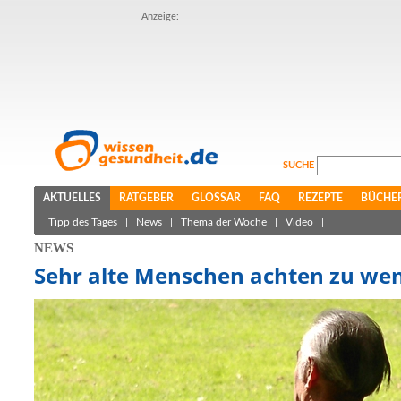
Anzeige:
SUCHE
AKTUELLES
RATGEBER
GLOSSAR
FAQ
REZEPTE
BÜCHE
Tipp des Tages
|
News
|
Thema der Woche
|
Video
|
NEWS
Sehr alte Menschen achten zu weni