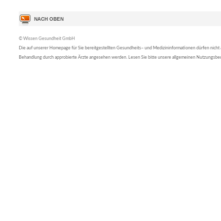
© Wissen Gesundheit GmbH
Die auf unserer Homepage für Sie bereitgestellten Gesundheits– und Medizininformationen dürfen nicht al
Behandlung durch approbierte Ärzte angesehen werden. Lesen Sie bitte unsere allgemeinen Nutzungsb